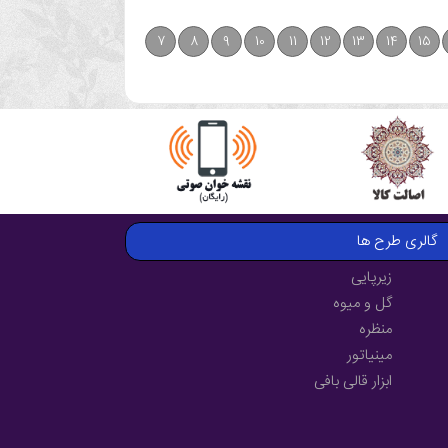
7
8
9
10
11
12
13
14
15
گالری طرح ها
زیرپایی
گل و میوه
منظره
مینیاتور
ابزار قالی بافی