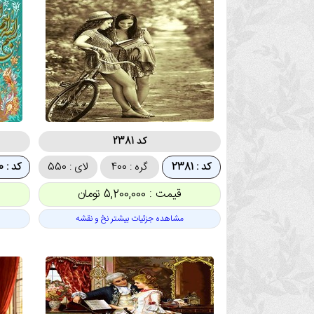
کد 2381
کد : 2381
گره : 400
لای : 550
کد : 2380
قیمت : 5,200,000 تومان
مشاهده جزئیات بیشتر نخ و نقشه