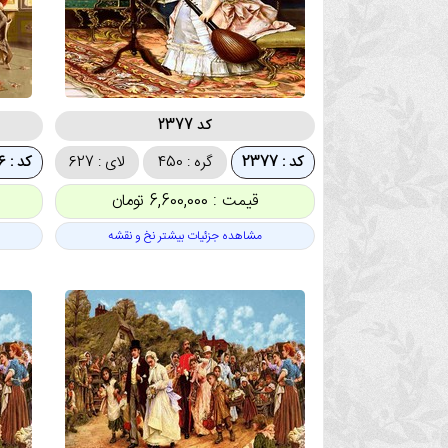
کد 2377
کد : 2377
گره : 450
لای : 627
کد : 2376
قیمت : 6,600,000 تومان
مشاهده جزئیات بیشتر نخ و نقشه