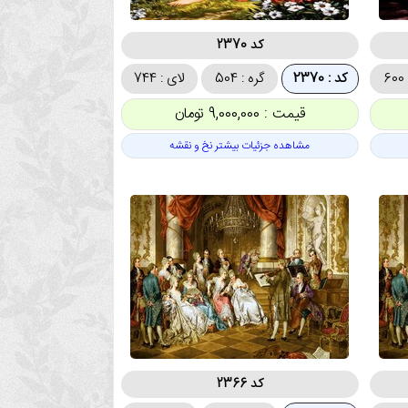
کد 2370
6
کد : 2370
گره : 504
لای : 744
قیمت : 9,000,000 تومان
مشاهده جزئیات بیشتر نخ و نقشه
کد 2366