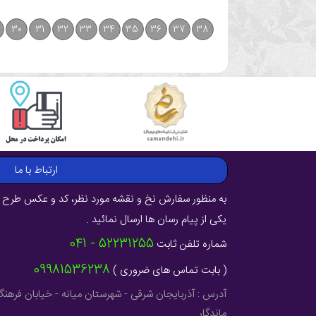
30
31
32
33
34
35
36
37
38
ارتباط با ما
به منظور سفارش نخ و نقشه مورد نظر، کد و عکس طرح ر
یکی از پیام رسان ها ارسال نمائید .
52231255 - 041
شماره تلفن ثابت
09981536238
( بابت تماس های ضروری )
ماندگار