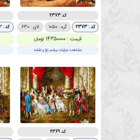
کد 2373
کد : 2373
گره : 1050
لای : 630
کد : 2372
قیمت : 14350000 تومان
مشاهده جزئیات بیشتر نخ و نقشه
کد 2369