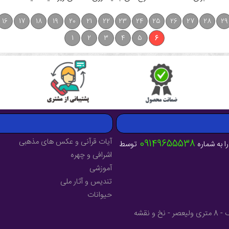
16
17
18
19
20
21
22
23
24
25
26
27
28
29
1
2
3
4
5
6
آیات قرآنی و عکس های مذهبی
09149655538
ا به شماره
توسط
اشرافی و چهره
آموزشی
تندیس و آثار ملی
حیوانات
آدرس : آذربایجان شرقی - شهرستان میانه - خیابان فرهنگ - 8 متری ولیعصر - نخ و نقشه