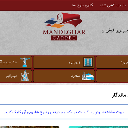
دار چله کشی شده
گالری طرح ها
مپیوتری فرش و
چهره
زیرپایی
تندیس و آثا
منظره
مینیاتور
اندگار
جهت مشاهده بهتر و با کیفیت تر عکس جدیدترن طرح ها، روی آن کلیک کنید.