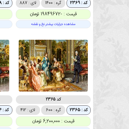
کد : 2369
گره : 1400
لای : 887
کد : 2368
قیمت : -19849672 تومان
مشاهده جزئیات بیشتر نخ و نقشه
کد 2365
کد : 2365
گره : 600
لای : 412
کد : 2364
قیمت : 6,200,000 تومان