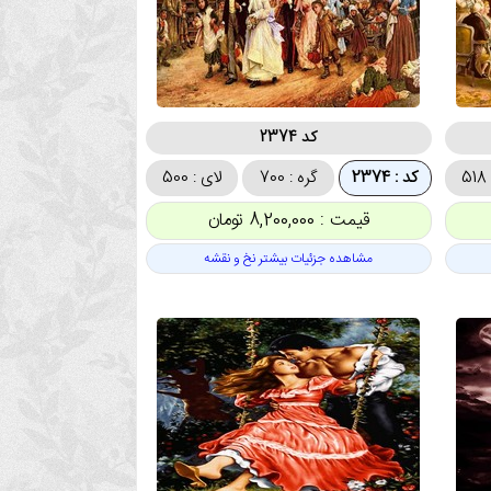
کد 2374
5
کد : 2374
گره : 700
لای : 500
قیمت : 8,200,000 تومان
مشاهده جزئیات بیشتر نخ و نقشه