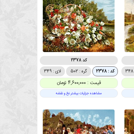
کد 2378
کد : 2378
گره : 502
لای : 349
قیمت : 4,600,000 تومان
مشاهده جزئیات بیشتر نخ و نقشه