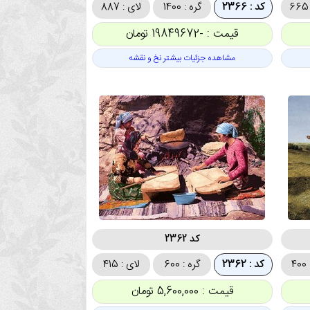
کد : 2366
گره : 1400
لای : 887
قیمت : -19849672 تومان
مشاهده جزئیات بیشتر نخ و نقشه
کد 2362
4
کد : 2362
گره : 600
لای : 415
قیمت : 5,600,000 تومان