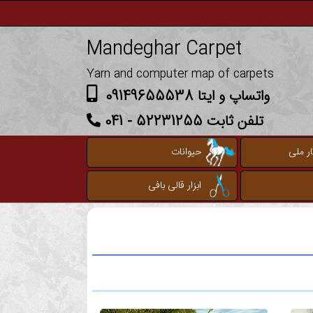
Mandeghar Carpet
Yarn and computer map of carpets
واتساپ و ایتا 09149655538
تلفن ثابت 52231255 - 041
ر ملی
حیوانات
ابزار قالی بافی