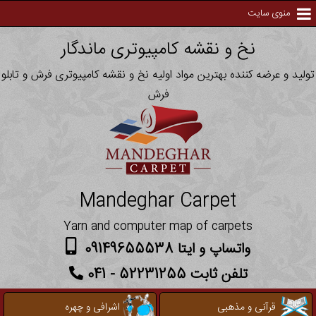
منوی سایت
نخ و نقشه کامپیوتری ماندگار
تولید و عرضه کننده بهترین مواد اولیه نخ و نقشه کامپیوتری فرش و تابلو
فرش
Mandeghar Carpet
Yarn and computer map of carpets
واتساپ و ایتا 09149655538
تلفن ثابت 52231255 - 041
قرآنی و مذهبی
اشرافی و چهره