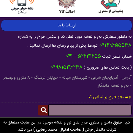
ارتباط با ما
به منظور سفارش نخ و نقشه مورد نظر، کد و عکس طرح را به شماره
09149655538
توسط یکی از پیام رسان ها ارسال نمائید .
52231255 - 041
شماره تلفن ثابت
09981536238
( بابت تماس های ضروری )
آدرس : آذربایجان شرقی - شهرستان میانه - خیابان فرهنگ - 8 متری ولیعصر
- نخ و نقشه ماندگار
جستجو طرح بر اساس کد
کلیه حقوق مادی و معنوی طرح های نخ و نقشه موجود در این سایت مطعلق به
شرکت ماندگار فرش
( صاحب امتیاز : محمد رضایی )
می باشد.