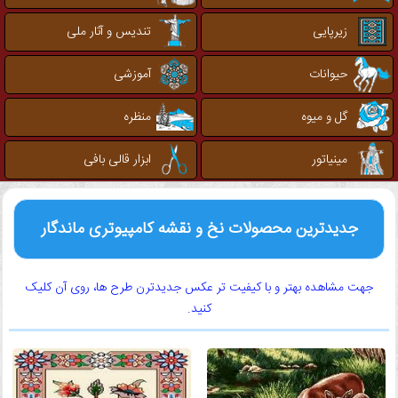
زیرپایی
تندیس و آثار ملی
حیوانات
آموزشی
گل و میوه
منظره
مینیاتور
ابزار قالی بافی
جدیدترین محصولات نخ و نقشه کامپیوتری ماندگار
جهت مشاهده بهتر و با کیفیت تر عکس جدیدترن طرح ها، روی آن کلیک
کنید.