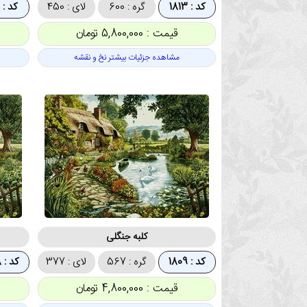
کد : 1813
گره : 600
لای : 450
کد : 1812
قیمت : 5,800,000 تومان
مشاهده جزئیات بیشتر نخ و نقشه
کلبه جنگلی
کد : 1809
گره : 567
لای : 377
کد : 1808
قیمت : 4,800,000 تومان