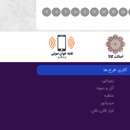
7
8
9
10
11
12
13
14
15
گالری طرح ها
زیرپایی
گل و میوه
منظره
مینیاتور
ابزار قالی بافی