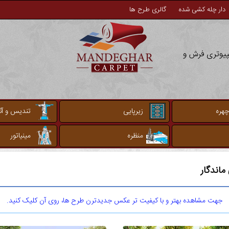
دار چله کشی شده
گالری طرح ها
مپیوتری فرش و
چهره
زیرپایی
تندیس و آثا
منظره
مینیاتور
اندگار
جهت مشاهده بهتر و با کیفیت تر عکس جدیدترن طرح ها، روی آن کلیک کنید.