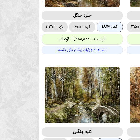
جلوه جنگل
کد : 1814
گره : 600
لای : 330
قیمت : 4,600,000 تومان
مشاهده جزئیات بیشتر نخ و نقشه
کلبه جنگلی