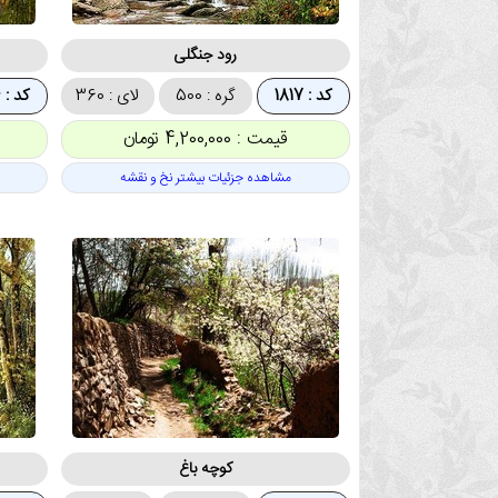
رود جنگلی
کد : 1817
گره : 500
لای : 360
کد : 1816
قیمت : 4,200,000 تومان
مشاهده جزئیات بیشتر نخ و نقشه
کوچه باغ