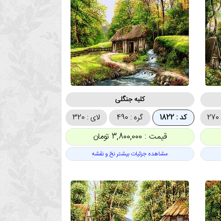
کلبه جنگلی
2
کد : 1822
گره : 490
لای : 320
قیمت : 3,800,000 تومان
مشاهده جزئیات بیشتر نخ و نقشه