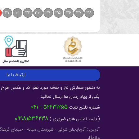
30
31
32
33
34
35
36
37
38
ارتباط با ما
به منظور سفارش نخ و نقشه مورد نظر، کد و عکس طرح ر
یکی از پیام رسان ها ارسال نمائید .
52231255 - 041
شماره تلفن ثابت
09981536238
( بابت تماس های ضروری )
ماندگار