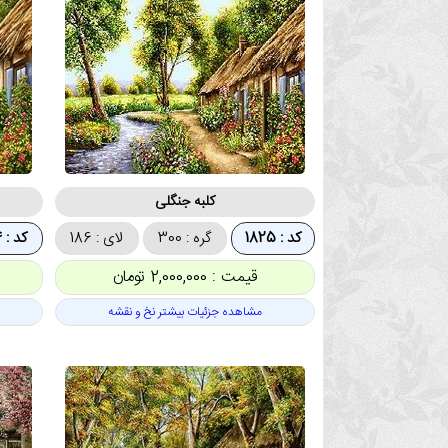
کلبه جنگلی
کد : 1825
گره : 300
لای : 186
کد : 1824
قیمت : 2,000,000 تومان
مشاهده جزئیات بیشتر نخ و نقشه