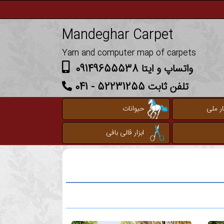
Mandeghar Carpet
Yarn and computer map of carpets
واتساپ و ایتا 09149655538
تلفن ثابت 52231255 - 041
ر ملی
حیوانات
ابزار قالی بافی