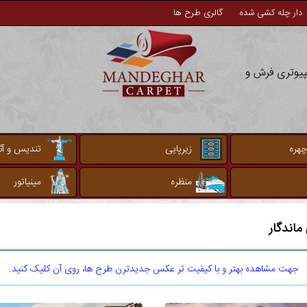
دار چله کشی شده
گالری طرح ها
مپیوتری فرش و
چهره
زیرپایی
تندیس و آثا
منظره
مینیاتور
اندگار
جهت مشاهده بهتر و با کیفیت تر عکس جدیدترن طرح ها، روی آن کلیک کنید.