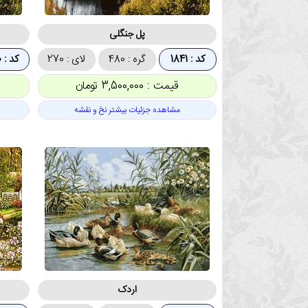
پل جنگلی
کد : 1841
گره : 480
لای : 270
کد : 1840
قیمت : 3,500,000 تومان
مشاهده جزئیات بیشتر نخ و نقشه
اردک