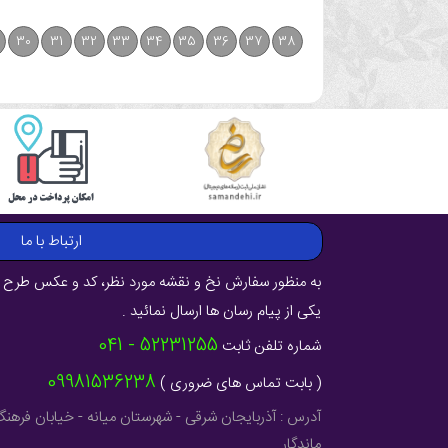
30
31
32
33
34
35
36
37
38
ارتباط با ما
به منظور سفارش نخ و نقشه مورد نظر، کد و عکس طرح ر
یکی از پیام رسان ها ارسال نمائید .
52231255 - 041
شماره تلفن ثابت
09981536238
( بابت تماس های ضروری )
ماندگار