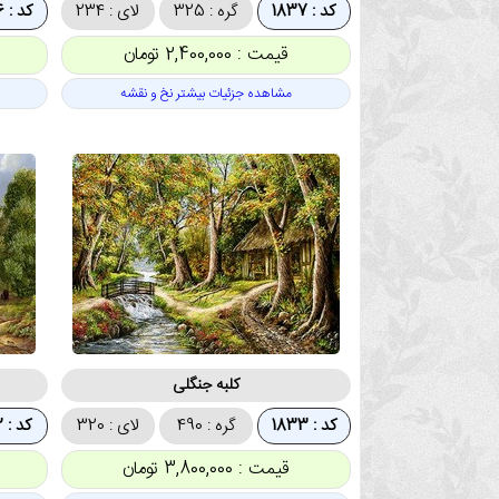
کد : 1837
گره : 325
لای : 234
کد : 1836
قیمت : 2,400,000 تومان
مشاهده جزئیات بیشتر نخ و نقشه
کلبه جنگلی
کد : 1833
گره : 490
لای : 320
کد : 1832
قیمت : 3,800,000 تومان