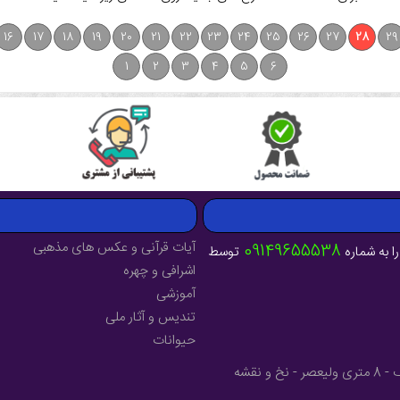
16
17
18
19
20
21
22
23
24
25
26
27
28
29
1
2
3
4
5
6
آیات قرآنی و عکس های مذهبی
09149655538
ا به شماره
توسط
اشرافی و چهره
آموزشی
تندیس و آثار ملی
حیوانات
آدرس : آذربایجان شرقی - شهرستان میانه - خیابان فرهنگ - 8 متری ولیعصر - نخ و نقشه