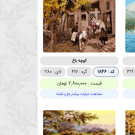
کوچه باغ
3
کد : 1846
گره : 417
لای : 280
قیمت : 2,800,000 تومان
مشاهده جزئیات بیشتر نخ و نقشه