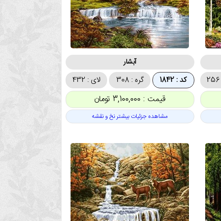
آبشار
کد : 1842
گره : 308
لای : 432
قیمت : 3,100,000 تومان
مشاهده جزئیات بیشتر نخ و نقشه