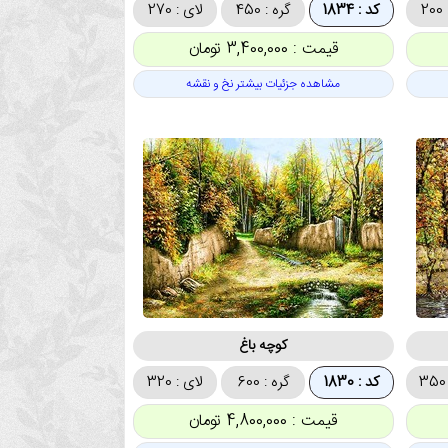
2
کد : 1834
گره : 450
لای : 270
قیمت : 3,400,000 تومان
مشاهده جزئیات بیشتر نخ و نقشه
کوچه باغ
کد : 1830
گره : 600
لای : 320
قیمت : 4,800,000 تومان