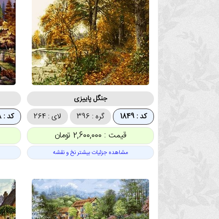
جنگل پاییزی
کد : 1849
گره : 396
لای : 264
کد : 1848
قیمت : 2,600,000 تومان
مشاهده جزئیات بیشتر نخ و نقشه