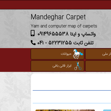
Mandeghar Carpet
Yarn and computer map of carpets
واتساپ و ایتا 09149655538
تلفن ثابت 52231255 - 041
ر ملی
حیوانات
ابزار قالی بافی