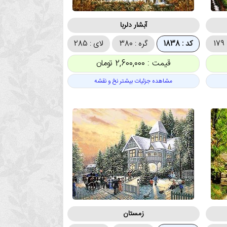
آبشار دلربا
1
کد : 1838
گره : 380
لای : 285
قیمت : 2,600,000 تومان
مشاهده جزئیات بیشتر نخ و نقشه
زمستان