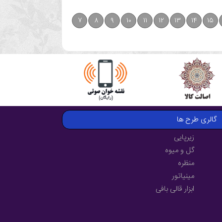
7
8
9
10
11
12
13
14
15
گالری طرح ها
زیرپایی
گل و میوه
منظره
مینیاتور
ابزار قالی بافی