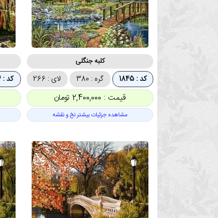
کلبه جنگلی
کد : 1845
گره : 380
لای : 266
کد : 1844
قیمت : 2,400,000 تومان
مشاهده جزئیات بیشتر نخ و نقشه