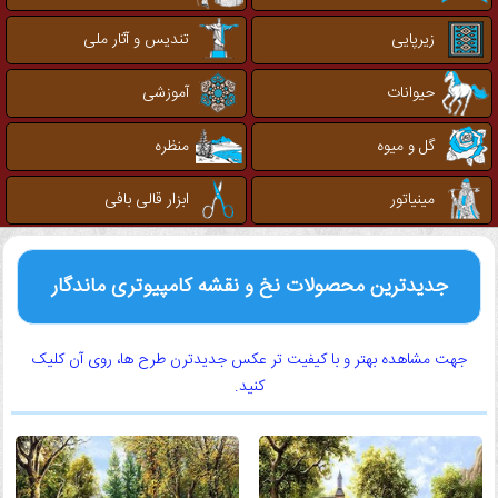
زیرپایی
تندیس و آثار ملی
حیوانات
آموزشی
گل و میوه
منظره
مینیاتور
ابزار قالی بافی
جدیدترین محصولات نخ و نقشه کامپیوتری ماندگار
جهت مشاهده بهتر و با کیفیت تر عکس جدیدترن طرح ها، روی آن کلیک
کنید.