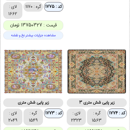
کد : 1775
گره : 1170
لای :
1662
قیمت : 13750327 تومان
مشاهده جزئیات بیشتر نخ و نقشه
زیر پایی شش متری 3
زیر پایی شش متری
کد : 1774
گره :
لای :
کد : 1773
گره :
لای :
2049
1549
2323
1563