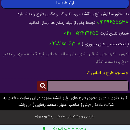
ارتباط با ما
به منظور سفارش نخ و نقشه مورد نظر، کد و عکس طرح را به شماره
09149655538
توسط یکی از پیام رسان ها ارسال نمائید .
52231255 - 041
شماره تلفن ثابت
09981536238
( بابت تماس های ضروری )
آدرس : آذربایجان شرقی - شهرستان میانه - خیابان فرهنگ - 8 متری ولیعصر
- نخ و نقشه ماندگار
جستجو طرح بر اساس کد
کلیه حقوق مادی و معنوی طرح های نخ و نقشه موجود در این سایت مطعلق به
شرکت ماندگار فرش
( صاحب امتیاز : محمد رضایی )
می باشد.
طراحی و پشتیبانی سایت :
پیشرو پروژه