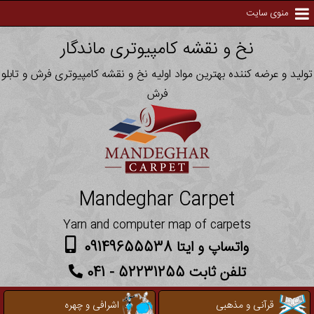
منوی سایت
نخ و نقشه کامپیوتری ماندگار
تولید و عرضه کننده بهترین مواد اولیه نخ و نقشه کامپیوتری فرش و تابلو
فرش
Mandeghar Carpet
Yarn and computer map of carpets
واتساپ و ایتا 09149655538
تلفن ثابت 52231255 - 041
قرآنی و مذهبی
اشرافی و چهره