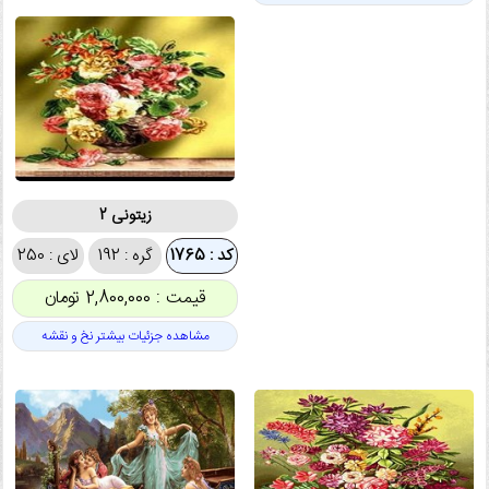
زیتونی 2
کد : 1765
گره : 192
لای : 250
قیمت : 2,800,000 تومان
مشاهده جزئیات بیشتر نخ و نقشه