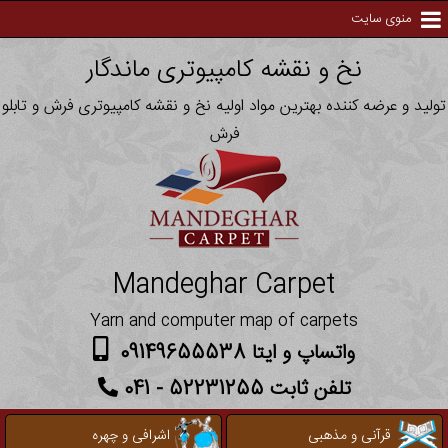
منوی سایت
نخ و نقشه کامپیوتری ماندگار
تولید و عرضه کننده بهترین مواد اولیه نخ و نقشه کامپیوتری فرش و تابلو
فرش
Mandeghar Carpet
Yarn and computer map of carpets
واتساپ و ایتا 09149655538
تلفن ثابت 52231255 - 041
قرآنی و مذهبی
اشرافی و چهره