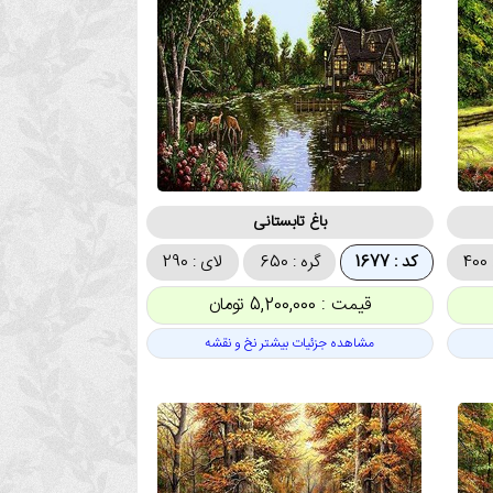
باغ تابستانی
4
کد : 1677
گره : 650
لای : 290
قیمت : 5,200,000 تومان
مشاهده جزئیات بیشتر نخ و نقشه