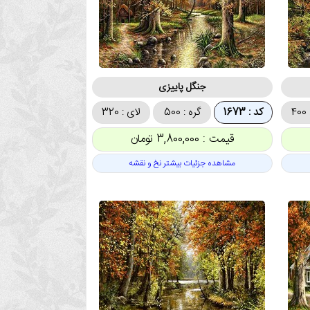
جنگل پاییزی
4
کد : 1673
گره : 500
لای : 320
قیمت : 3,800,000 تومان
مشاهده جزئیات بیشتر نخ و نقشه