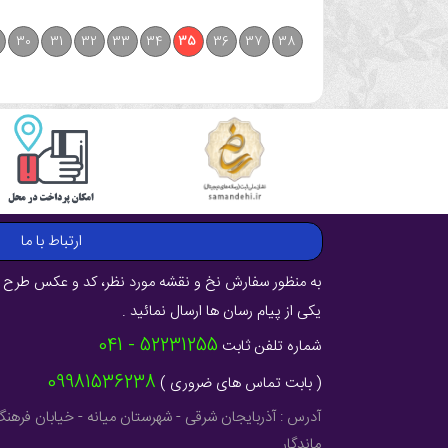
30
31
32
33
34
35
36
37
38
ارتباط با ما
به منظور سفارش نخ و نقشه مورد نظر، کد و عکس طرح ر
یکی از پیام رسان ها ارسال نمائید .
52231255 - 041
شماره تلفن ثابت
09981536238
( بابت تماس های ضروری )
ماندگار