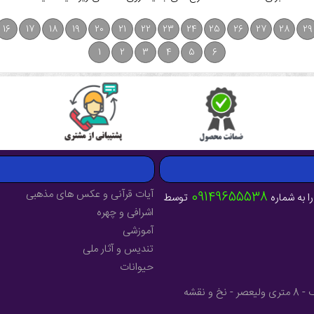
16
17
18
19
20
21
22
23
24
25
26
27
28
29
1
2
3
4
5
6
آیات قرآنی و عکس های مذهبی
09149655538
ا به شماره
توسط
اشرافی و چهره
آموزشی
تندیس و آثار ملی
حیوانات
آدرس : آذربایجان شرقی - شهرستان میانه - خیابان فرهنگ - 8 متری ولیعصر - نخ و نقشه