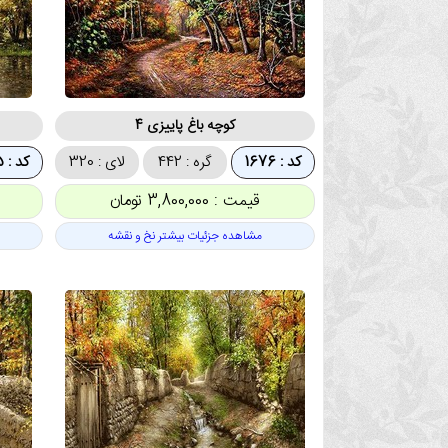
کوچه باغ پاییزی 4
کد : 1676
گره : 442
لای : 320
کد : 1675
قیمت : 3,800,000 تومان
مشاهده جزئیات بیشتر نخ و نقشه