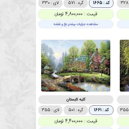
کد : 1665
گره : 571
لای : 330
قیمت : 4,800,000 تومان
مشاهده جزئیات بیشتر نخ و نقشه
کلبه تابستان
کد : 1661
گره : 501
لای : 355
قیمت : 4,400,000 تومان