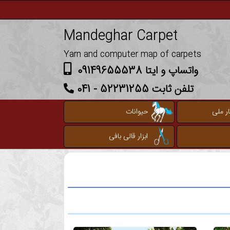
Mandeghar Carpet
Yarn and computer map of carpets
واتساپ و ایتا 09149655538
تلفن ثابت 52231255 - 041
ر ملی
حیوانات
ابزار قالی بافی