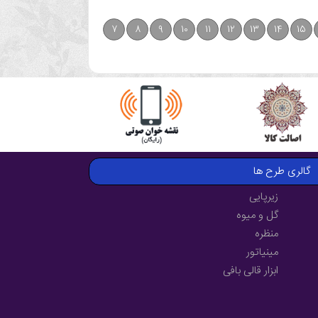
7
8
9
10
11
12
13
14
15
گالری طرح ها
زیرپایی
گل و میوه
منظره
مینیاتور
ابزار قالی بافی