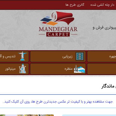
دار چله کشی شده
گالری طرح ها
مپیوتری فرش و
چهره
زیرپایی
تندیس و آثا
منظره
مینیاتور
اندگار
جهت مشاهده بهتر و با کیفیت تر عکس جدیدترن طرح ها، روی آن کلیک کنید.