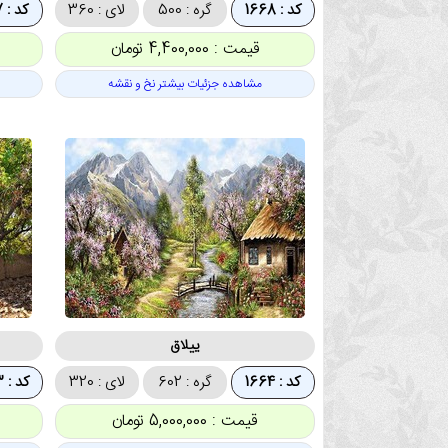
کد : 1668
گره : 500
لای : 360
کد : 1667
قیمت : 4,400,000 تومان
مشاهده جزئیات بیشتر نخ و نقشه
ییلاق
کد : 1664
گره : 602
لای : 320
کد : 1663
قیمت : 5,000,000 تومان