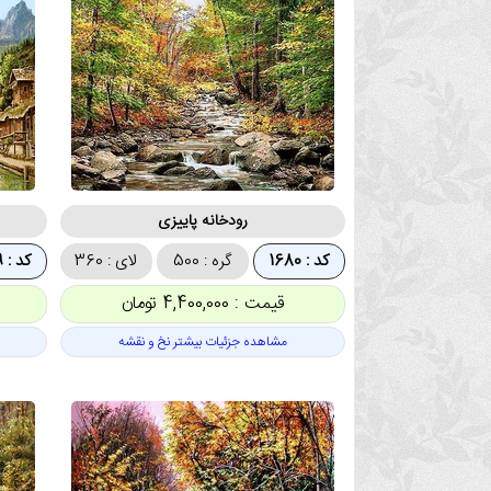
رودخانه پاییزی
کد : 1680
گره : 500
لای : 360
کد : 1679
قیمت : 4,400,000 تومان
مشاهده جزئیات بیشتر نخ و نقشه