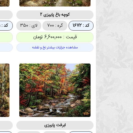
کوچه باغ پاییزی 2
کد : 1672
گره : 700
لای : 350
کد : 1671
قیمت : 6,600,000 تومان
مشاهده جزئیات بیشتر نخ و نقشه
ابرفت پاییزی