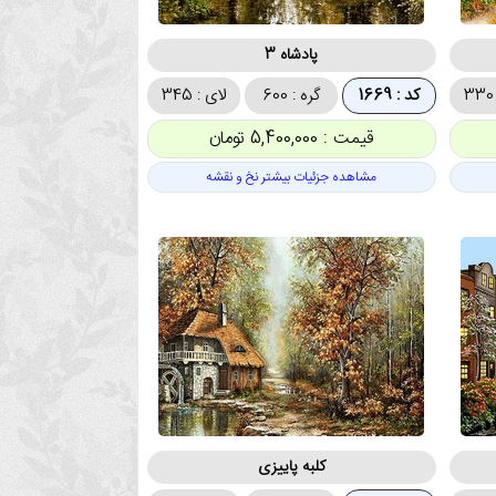
پادشاه 3
کد : 1669
گره : 600
لای : 345
قیمت : 5,400,000 تومان
مشاهده جزئیات بیشتر نخ و نقشه
کلبه پاییزی