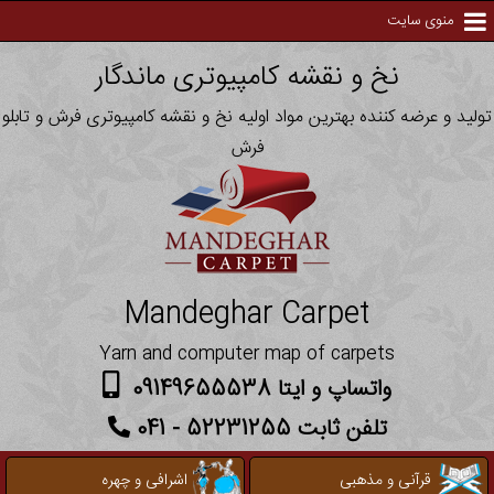
منوی سایت
نخ و نقشه کامپیوتری ماندگار
تولید و عرضه کننده بهترین مواد اولیه نخ و نقشه کامپیوتری فرش و تابلو
فرش
Mandeghar Carpet
Yarn and computer map of carpets
واتساپ و ایتا 09149655538
تلفن ثابت 52231255 - 041
قرآنی و مذهبی
اشرافی و چهره