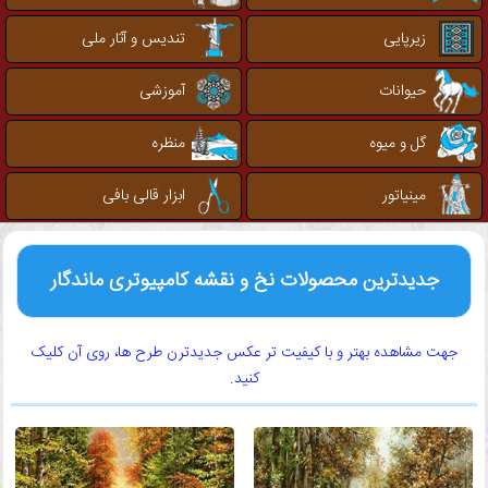
زیرپایی
تندیس و آثار ملی
حیوانات
آموزشی
گل و میوه
منظره
مینیاتور
ابزار قالی بافی
جدیدترین محصولات نخ و نقشه کامپیوتری ماندگار
جهت مشاهده بهتر و با کیفیت تر عکس جدیدترن طرح ها، روی آن کلیک
کنید.