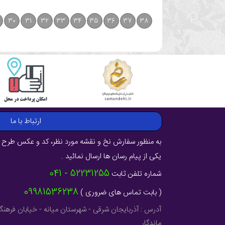
30
31
32
33
34
35
36
37
38
ارتباط با ما
به منظور سفارش نخ و نقشه مورد نظر، کد و عکس طرح ر
یکی از پیام رسان ها ارسال نمائید .
52231255 - 041
شماره تلفن ثابت
09981536238
( بابت تماس های ضروری )
ماندگار