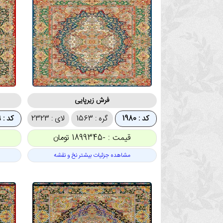
فرش زیرپایی
کد : 1980
گره : 1563
لای : 2323
کد : 1979
قیمت : -1899345 تومان
مشاهده جزئیات بیشتر نخ و نقشه