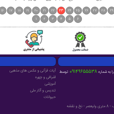
16
17
18
19
20
21
22
23
24
25
26
27
28
29
1
2
3
4
5
6
آیات قرآنی و عکس های مذهبی
09149655538
ا به شماره
توسط
اشرافی و چهره
آموزشی
تندیس و آثار ملی
حیوانات
آدرس : آذربایجان شرقی - شهرستان میانه - خیابان فرهنگ - 8 متری ولیعصر - نخ و نقشه