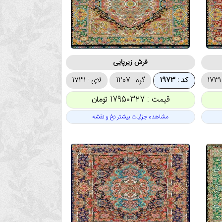
فرش زیرپایی
کد : 1973
گره : 1207
لای : 1731
قیمت : 17950327 تومان
مشاهده جزئیات بیشتر نخ و نقشه