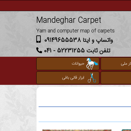
Mandeghar Carpet
Yarn and computer map of carpets
واتساپ و ایتا 09149655538
تلفن ثابت 52231255 - 041
ر ملی
حیوانات
ابزار قالی بافی