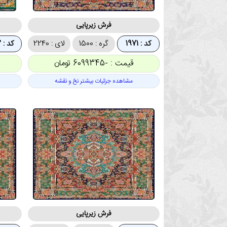
فرش زیرپایی
کد : 1971
گره : 1500
لای : 2240
کد : 1972
قیمت : -6099345 تومان
مشاهده جزئیات بیشتر نخ و نقشه
فرش زیرپایی