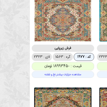
فرش زیرپایی
کد : 1977
گره : 1563
لای : 2323
قیمت : -1899345 تومان
مشاهده جزئیات بیشتر نخ و نقشه