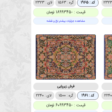
کد : 1965
گره : 1563
لای : 2323
قیمت : -1899345 تومان
مشاهده جزئیات بیشتر نخ و نقشه
فرش زیرپایی
کد : 1961
گره : 1500
لای : 2240
قیمت : -6099345 تومان