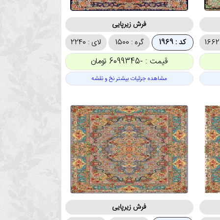
فرش زیرپایی
کد : 1969
گره : 1500
لای : 2240
قیمت : -6099345 تومان
مشاهده جزئیات بیشتر نخ و نقشه
فرش زیرپایی