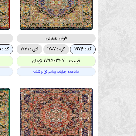
فرش زیرپایی
کد : 1976
گره : 1207
لای : 1731
کد : 1975
قیمت : 17950327 تومان
مشاهده جزئیات بیشتر نخ و نقشه