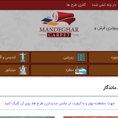
دار چله کشی شده
گالری طرح ها
مپیوتری فرش و
چهره
زیرپایی
تندیس و آثا
منظره
مینیاتور
اندگار
جهت مشاهده بهتر و با کیفیت تر عکس جدیدترن طرح ها، روی آن کلیک کنید.