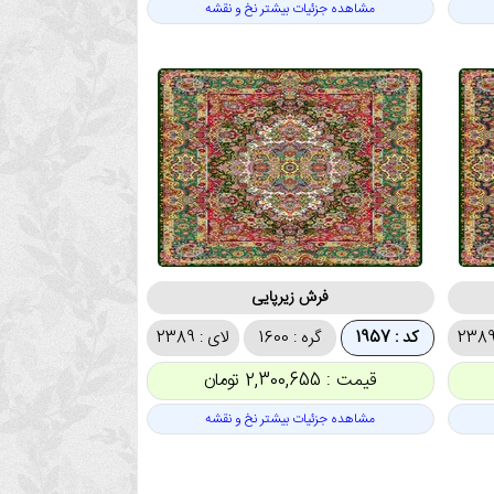
مشاهده جزئیات بیشتر نخ و نقشه
فرش زیرپایی
کد : 1957
گره : 1600
لای : 2389
قیمت : 2,300,655 تومان
مشاهده جزئیات بیشتر نخ و نقشه