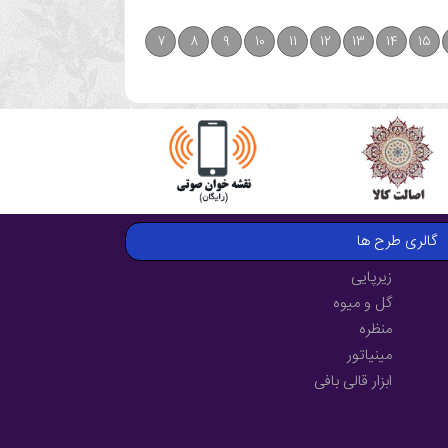
7
8
9
10
11
12
13
14
15
گالری طرح ها
زیرپایی
گل و میوه
منظره
مینیاتور
ابزار قالی بافی