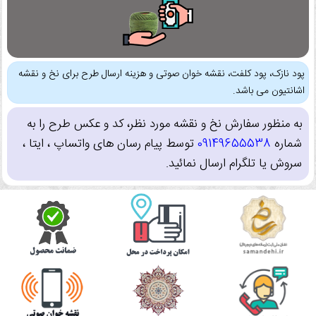
پود نازک، پود کلفت، نقشه خوان صوتی و هزینه ارسال طرح برای نخ و نقشه
اشانتیون می باشد.
به منظور سفارش نخ و نقشه مورد نظر، کد و عکس طرح را به
شماره
09149655538
توسط پیام رسان های واتساپ ، ایتا ،
سروش یا تلگرام ارسال نمائید.