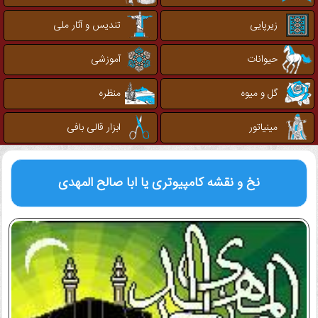
زیرپایی
تندیس و آثار ملی
حیوانات
آموزشی
گل و میوه
منظره
مینیاتور
ابزار قالی بافی
نخ و نقشه کامپیوتری
یا ابا صالح المهدی