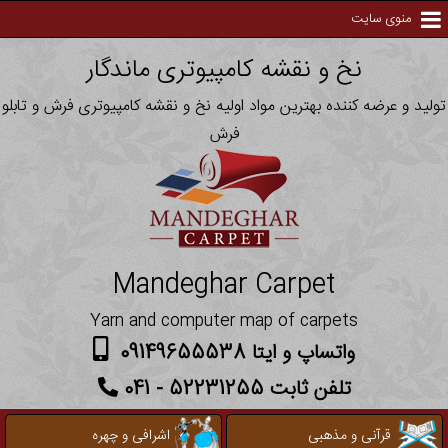
منوی سایت
نخ و نقشه کامپیوتری ماندگار
تولید و عرضه کننده بهترین مواد اولیه نخ و نقشه کامپیوتری فرش و تابلو
فرش
Mandeghar Carpet
Yarn and computer map of carpets
واتساپ و ایتا 09149655538
تلفن ثابت 52231255 - 041
قرآنی و مذهبی
اشرافی و چهره