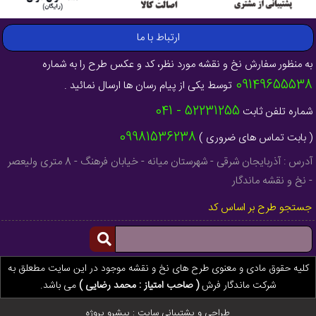
ارتباط با ما
به منظور سفارش نخ و نقشه مورد نظر، کد و عکس طرح را به شماره
09149655538
توسط یکی از پیام رسان ها ارسال نمائید .
52231255 - 041
شماره تلفن ثابت
09981536238
( بابت تماس های ضروری )
آدرس : آذربایجان شرقی - شهرستان میانه - خیابان فرهنگ - 8 متری ولیعصر
- نخ و نقشه ماندگار
جستجو طرح بر اساس کد
کلیه حقوق مادی و معنوی طرح های نخ و نقشه موجود در این سایت مطعلق به
شرکت ماندگار فرش
( صاحب امتیاز : محمد رضایی )
می باشد.
طراحی و پشتیبانی سایت :
پیشرو پروژه