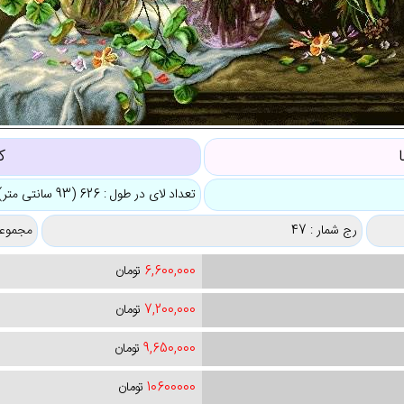
ک
تعداد لای در طول : 626 (93 سانتی متر)
رج شمار : 47
مجموعه
6,600,000
تومان
7,200,000
تومان
9,650,000
تومان
10600000
تومان