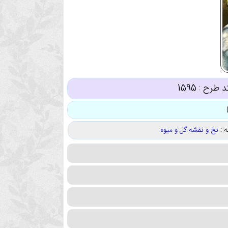
د طرح :
1595
 :
نخ و نقشه گل و میوه