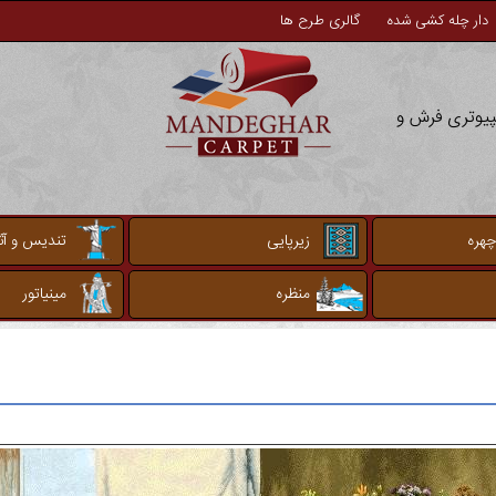
دار چله کشی شده
گالری طرح ها
مپیوتری فرش و
چهره
زیرپایی
تندیس و آثا
منظره
مینیاتور