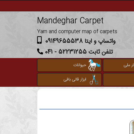
Mandeghar Carpet
Yarn and computer map of carpets
واتساپ و ایتا 09149655538
تلفن ثابت 52231255 - 041
ر ملی
حیوانات
ابزار قالی بافی