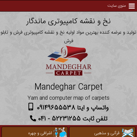
منوی سایت
نخ و نقشه کامپیوتری ماندگار
تولید و عرضه کننده بهترین مواد اولیه نخ و نقشه کامپیوتری فرش و تابلو
فرش
Mandeghar Carpet
Yarn and computer map of carpets
واتساپ و ایتا 09149655538
تلفن ثابت 52231255 - 041
قرآنی و مذهبی
اشرافی و چهره