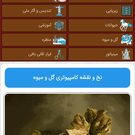
زیرپایی
تندیس و آثار ملی
حیوانات
آموزشی
گل و میوه
منظره
مینیاتور
ابزار قالی بافی
نخ و نقشه کامپیوتری
گل و میوه