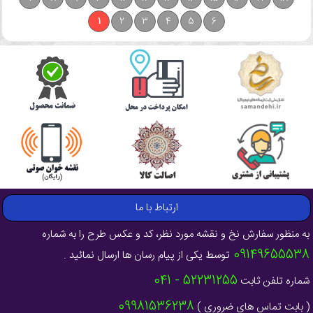
1
2
3
4
5
6
ارتباط با ما
به منظور سفارش نخ و نقشه مورد نظر، کد و عکس طرح را به شماره
09149655538
توسط یکی از پیام رسان ها ارسال نمائید .
52231255 - 041
شماره تلفن ثابت
09981536238
( بابت تماس های ضروری )