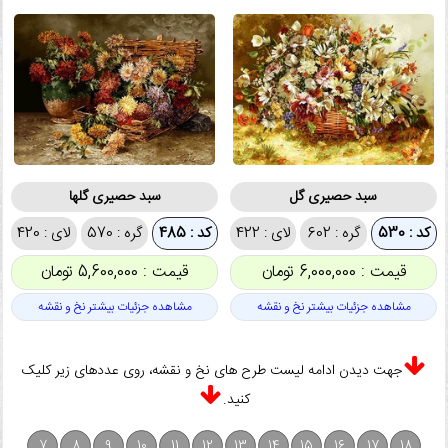
سبد حصیری گل
سبد حصیری گلها
کد : 530
گره : 602
لای : 422
کد : 485
گره : 570
لای : 420
قیمت : 6,000,000 تومان
قیمت : 5,600,000 تومان
مشاهده جزئیات بیشتر نخ و نقشه
مشاهده جزئیات بیشتر نخ و نقشه
جهت دیدن ادامه لیست طرح های نخ و نقشه، روی عددهای زیر کلیک
کنید.
7
8
9
10
11
12
13
14
15
16
17
18