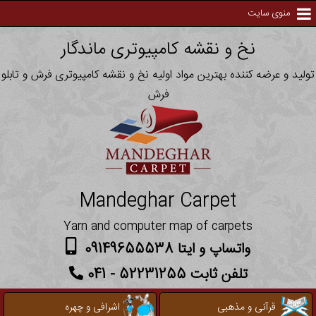
منوی سایت
نخ و نقشه کامپیوتری ماندگار
تولید و عرضه کننده بهترین مواد اولیه نخ و نقشه کامپیوتری فرش و تابلو
فرش
Mandeghar Carpet
Yarn and computer map of carpets
واتساپ و ایتا 09149655538
تلفن ثابت 52231255 - 041
قرآنی و مذهبی
اشرافی و چهره