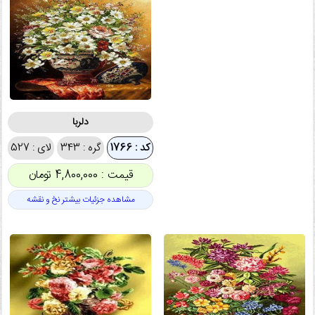
دلربا
کد : 1766
گره : 343
لای : 527
قیمت : 4,800,000 تومان
مشاهده جزئیات بیشتر نخ و نقشه