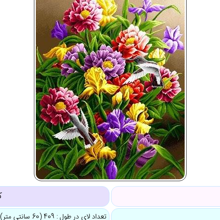
ک
تعداد لای در طول : 409 (60 سانتی متر)