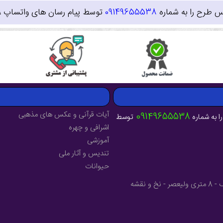
س طرح را به شماره
09149655538
توسط پیام رسان های واتساپ ، ای
آیات قرآنی و عکس های مذهبی
09149655538
ا به شماره
توسط
اشرافی و چهره
آموزشی
تندیس و آثار ملی
حیوانات
آدرس : آذربایجان شرقی - شهرستان میانه - خیابان فرهنگ - 8 متری ولیعصر - نخ و نقشه