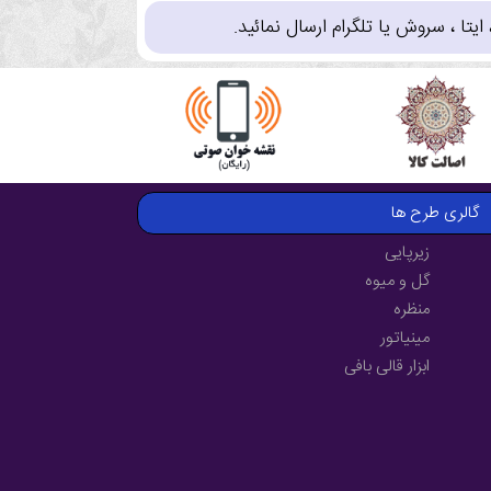
تا ، سروش یا تلگرام ارسال نمائید.
گالری طرح ها
زیرپایی
گل و میوه
منظره
مینیاتور
ابزار قالی بافی