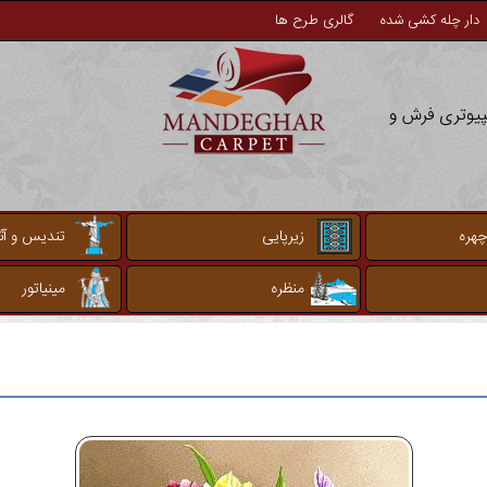
دار چله کشی شده
گالری طرح ها
مپیوتری فرش و
چهره
زیرپایی
تندیس و آثا
منظره
مینیاتور