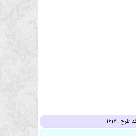
د طرح :
1617