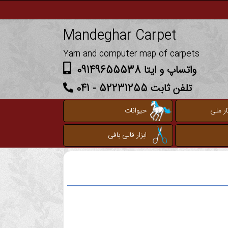
Mandeghar Carpet
Yarn and computer map of carpets
واتساپ و ایتا 09149655538
تلفن ثابت 52231255 - 041
ر ملی
حیوانات
ابزار قالی بافی