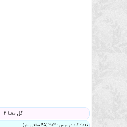
گل معنا 2
تعداد گره در عرض : 303 (45 سانتی متر)