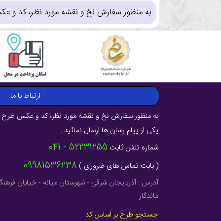
به منظور سفارش نخ و نقشه مورد نظر، کد و عک
ارتباط با ما
به منظور سفارش نخ و نقشه مورد نظر، کد و عکس طرح ر
یکی از پیام رسان ها ارسال نمائید .
52231255 - 041
شماره تلفن ثابت
09981536238
( بابت تماس های ضروری )
ماندگار
جستجو طرح بر اساس کد