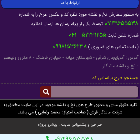
ارتباط با ما
به منظور سفارش نخ و نقشه مورد نظر، کد و عکس طرح را به شماره
09149655538
توسط یکی از پیام رسان ها ارسال نمائید .
52231255 - 041
شماره تلفن ثابت
09981536238
( بابت تماس های ضروری )
آدرس : آذربایجان شرقی - شهرستان میانه - خیابان فرهنگ - 8 متری ولیعصر
- نخ و نقشه ماندگار
جستجو طرح بر اساس کد
کلیه حقوق مادی و معنوی طرح های نخ و نقشه موجود در این سایت مطعلق به
شرکت ماندگار فرش
( صاحب امتیاز : محمد رضایی )
می باشد.
طراحی و پشتیبانی سایت :
پیشرو پروژه
09149655538