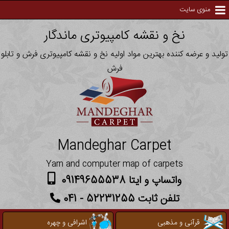
منوی سایت
نخ و نقشه کامپیوتری ماندگار
تولید و عرضه کننده بهترین مواد اولیه نخ و نقشه کامپیوتری فرش و تابلو
فرش
Mandeghar Carpet
Yarn and computer map of carpets
واتساپ و ایتا 09149655538
تلفن ثابت 52231255 - 041
قرآنی و مذهبی
اشرافی و چهره