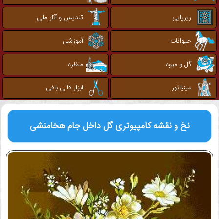
زیرپایی
تندیس و آثار ملی
حیوانات
آموزشی
گل و میوه
منظره
مینیاتور
ابزار قالی بافی
نخ و نقشه کامپیوتری
گل داخل جام هخامنشی