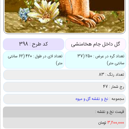
گل داخل جام هخامنشی
کد طرح :
398
تعداد گره در عرض : 250 (37
تعداد لای در طول : 420 (62 سانتی
سانتی متر)
متر)
تعداد رنگ : 83
رج شمار : 47
مجموعه :
نخ و نقشه گل و میوه
قیمت نخ و نقشه :
3,200,000
تومان