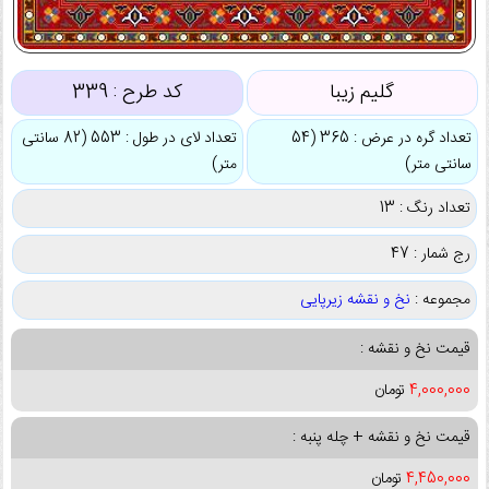
گلیم زیبا
کد طرح :
339
تعداد گره در عرض : 365 (54
تعداد لای در طول : 553 (82 سانتی
سانتی متر)
متر)
تعداد رنگ : 13
رج شمار : 47
مجموعه :
نخ و نقشه زیرپایی
قیمت نخ و نقشه :
4,000,000
تومان
قیمت نخ و نقشه + چله پنبه :
4,450,000
تومان