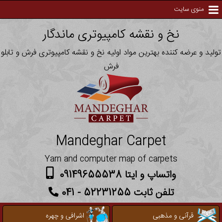
منوی سایت
نخ و نقشه کامپیوتری ماندگار
تولید و عرضه کننده بهترین مواد اولیه نخ و نقشه کامپیوتری فرش و تابلو
فرش
Mandeghar Carpet
Yarn and computer map of carpets
واتساپ و ایتا 09149655538
تلفن ثابت 52231255 - 041
قرآنی و مذهبی
اشرافی و چهره