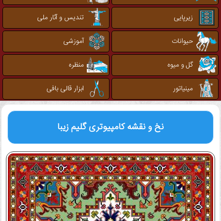
زیرپایی
تندیس و آثار ملی
حیوانات
آموزشی
گل و میوه
منظره
مینیاتور
ابزار قالی بافی
نخ و نقشه کامپیوتری
گلیم زیبا