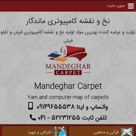
منوی سایت
نخ و نقشه کامپیوتری ماندگار
تولید و عرضه کننده بهترین مواد اولیه نخ و نقشه کامپیوتری فرش و تابلو
فرش
Mandeghar Carpet
Yarn and computer map of carpets
واتساپ و ایتا 09149655538
تلفن ثابت 52231255 - 041
قرآنی و مذهبی
اشرافی و چهره