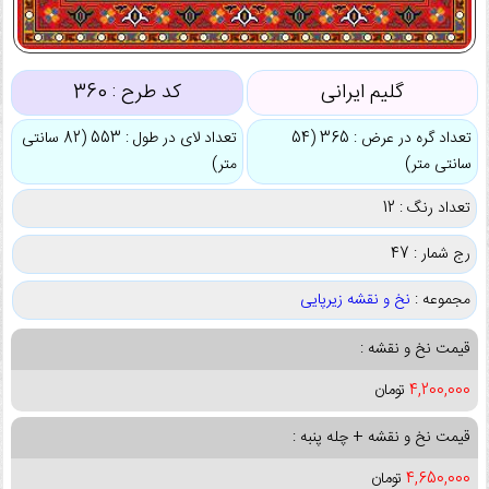
گلیم ایرانی
کد طرح :
360
تعداد گره در عرض : 365 (54
تعداد لای در طول : 553 (82 سانتی
سانتی متر)
متر)
تعداد رنگ : 12
رج شمار : 47
مجموعه :
نخ و نقشه زیرپایی
قیمت نخ و نقشه :
4,200,000
تومان
قیمت نخ و نقشه + چله پنبه :
4,650,000
تومان