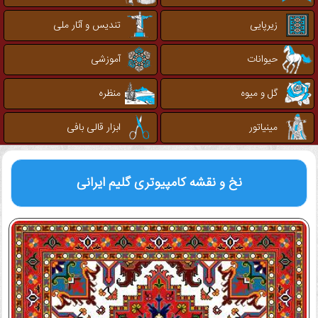
زیرپایی
تندیس و آثار ملی
حیوانات
آموزشی
گل و میوه
منظره
مینیاتور
ابزار قالی بافی
نخ و نقشه کامپیوتری
گلیم ایرانی