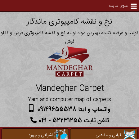
منوی سایت
نخ و نقشه کامپیوتری ماندگار
تولید و عرضه کننده بهترین مواد اولیه نخ و نقشه کامپیوتری فرش و تابلو
فرش
Mandeghar Carpet
Yarn and computer map of carpets
واتساپ و ایتا 09149655538
تلفن ثابت 52231255 - 041
قرآنی و مذهبی
اشرافی و چهره