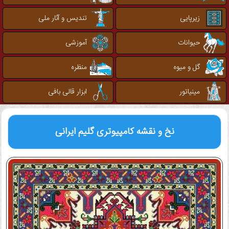
زیرپایی
تندیس و آثار ملی
حیوانات
آموزشی
گل و میوه
منظره
مینیاتور
ابزار قالی بافی
نخ و نقشه کامپیوتری
گلیم ایرانی