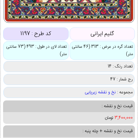
گلیم ایرانی
کد طرح :
1197
تعداد گره در عرض : 313 (46 سانتی
تعداد لای در طول : 493 (73 سانتی
متر)
متر)
تعداد رنگ : 14
رج شمار : 47
مجموعه :
نخ و نقشه زیرپایی
قیمت نخ و نقشه :
3,400,000
تومان
قیمت نخ و نقشه + چله پنبه :