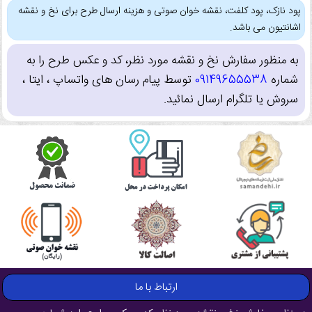
پود نازک، پود کلفت، نقشه خوان صوتی و هزینه ارسال طرح برای نخ و نقشه
اشانتیون می باشد.
به منظور سفارش نخ و نقشه مورد نظر، کد و عکس طرح را به
شماره
09149655538
توسط پیام رسان های واتساپ ، ایتا ،
سروش یا تلگرام ارسال نمائید.
ارتباط با ما