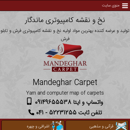
منوی سایت
نخ و نقشه کامپیوتری ماندگار
تولید و عرضه کننده بهترین مواد اولیه نخ و نقشه کامپیوتری فرش و تابلو
فرش
Mandeghar Carpet
Yarn and computer map of carpets
واتساپ و ایتا 09149655538
تلفن ثابت 52231255 - 041
قرآنی و مذهبی
اشرافی و چهره