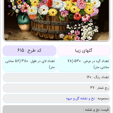
گلهای زیبا
کد طرح :
615
تعداد گره در عرض : 530 (78
تعداد لای در طول : 380 (56 سانتی
سانتی متر)
متر)
تعداد رنگ : 120
رج شمار : 47
مجموعه :
نخ و نقشه گل و میوه
قیمت نخ و نقشه :