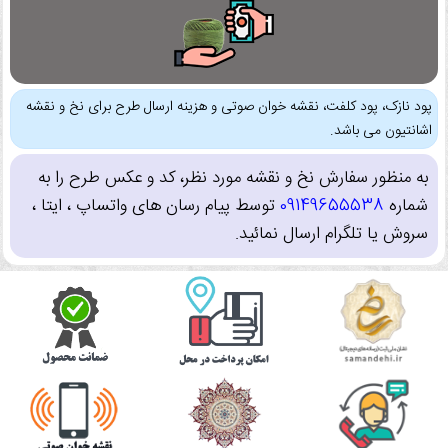
پود نازک، پود کلفت، نقشه خوان صوتی و هزینه ارسال طرح برای نخ و نقشه
اشانتیون می باشد.
به منظور سفارش نخ و نقشه مورد نظر، کد و عکس طرح را به
شماره
09149655538
توسط پیام رسان های واتساپ ، ایتا ،
سروش یا تلگرام ارسال نمائید.