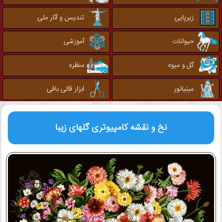
زیرپایی
تندیس و آثار ملی
حیوانات
آموزشی
گل و میوه
منظره
مینیاتور
ابزار قالی بافی
نخ و نقشه کامپیوتری
گلهای زیبا