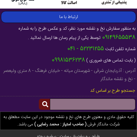
ارتباط با ما
به منظور سفارش نخ و نقشه مورد نظر، کد و عکس طرح را به شماره
09149655538
توسط یکی از پیام رسان ها ارسال نمائید .
52231255 - 041
شماره تلفن ثابت
09981536238
( بابت تماس های ضروری )
آدرس : آذربایجان شرقی - شهرستان میانه - خیابان فرهنگ - 8 متری ولیعصر
- نخ و نقشه ماندگار
جستجو طرح بر اساس کد
کلیه حقوق مادی و معنوی طرح های نخ و نقشه موجود در این سایت مطعلق به
شرکت ماندگار فرش
( صاحب امتیاز : محمد رضایی )
می باشد.
طراحی و پشتیبانی سایت :
پیشرو پروژه