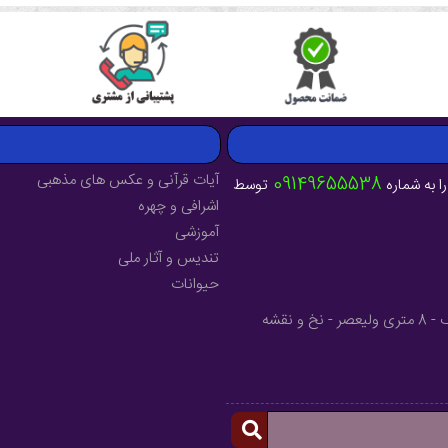
آیات قرآنی و عکس های مذهبی
09149655538
ا به شماره
توسط
اشرافی و چهره
آموزشی
تندیس و آثار ملی
حیوانات
آدرس : آذربایجان شرقی - شهرستان میانه - خیابان فرهنگ - 8 متری ولیعصر - نخ و نقشه