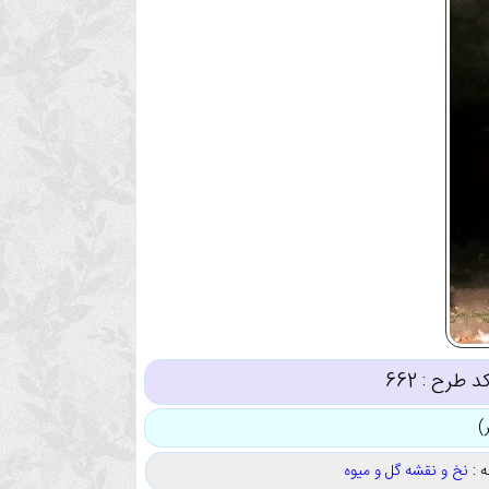
د طرح :
662
 :
نخ و نقشه گل و میوه