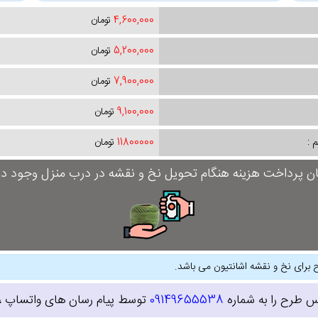
4,600,000
تومان
5,200,000
تومان
7,900,000
تومان
9,100,000
تومان
 :
11800000
تومان
ان پرداخت هزینه هنگام تحویل نخ و نقشه در درب منزل وجود دار
 برای نخ و نقشه اشانتیون می باشد.
س طرح را به شماره
09149655538
توسط پیام رسان های واتساپ ، ای