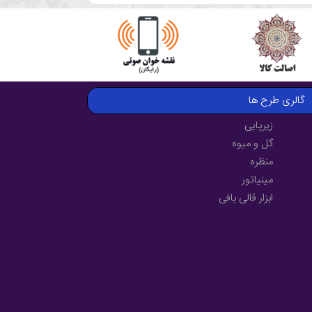
گالری طرح ها
زیرپایی
گل و میوه
منظره
مینیاتور
ابزار قالی بافی