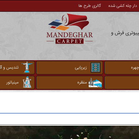
دار چله کشی شده
گالری طرح ها
مپیوتری فرش و
چهره
زیرپایی
تندیس و آثا
منظره
مینیاتور