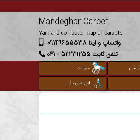
Mandeghar Carpet
Yarn and computer map of carpets
واتساپ و ایتا 09149655538
تلفن ثابت 52231255 - 041
ر ملی
حیوانات
ابزار قالی بافی