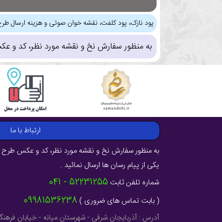
پود نازک، پود کلفت، نقشه خوان صوتی و هزینه ارسال طرح
به منظور سفارش نخ و نقشه مورد نظر، کد و عک
ارتباط با ما
به منظور سفارش نخ و نقشه مورد نظر، کد و عکس طرح ر
یکی از پیام رسان ها ارسال نمائید .
52231255 - 041
شماره تلفن ثابت
09981536238
( بابت تماس های ضروری )