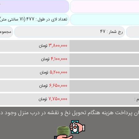
ک
تعداد لای در طول : 477 (71 سانتی متر)
رج شمار : 47
مجموعه
3,800,000
تومان
4,100,000
تومان
5,200,000
تومان
6,650,000
تومان
 :
7,750,000
تومان
ان پرداخت هزینه هنگام تحویل نخ و نقشه در درب منزل وجود دار