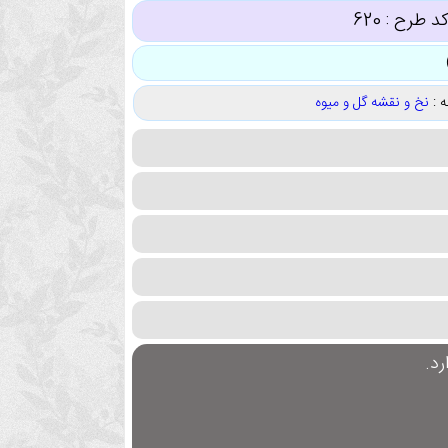
د طرح :
620
 :
نخ و نقشه گل و میوه
د.