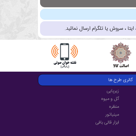
تا ، سروش یا تلگرام ارسال نمائید.
گالری طرح ها
زیرپایی
گل و میوه
منظره
مینیاتور
ابزار قالی بافی