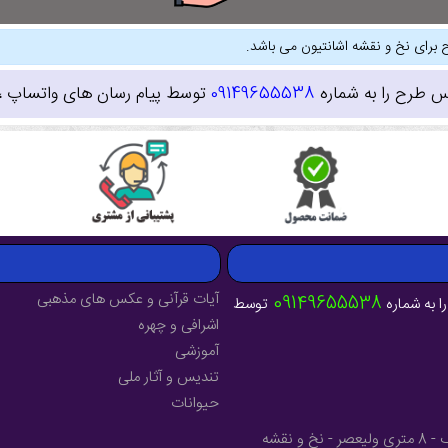
 برای نخ و نقشه اشانتیون می باشد.
س طرح را به شماره
09149655538
توسط پیام رسان های واتساپ ، ای
آیات قرآنی و عکس های مذهبی
09149655538
ا به شماره
توسط
اشرافی و چهره
آموزشی
تندیس و آثار ملی
حیوانات
آدرس : آذربایجان شرقی - شهرستان میانه - خیابان فرهنگ - 8 متری ولیعصر - نخ و نقشه