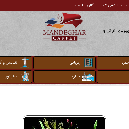
دار چله کشی شده
گالری طرح ها
مپیوتری فرش و
چهره
زیرپایی
تندیس و آثا
منظره
مینیاتور