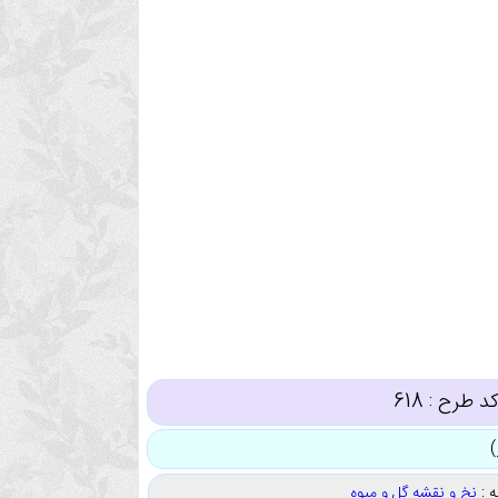
د طرح :
618
 :
نخ و نقشه گل و میوه