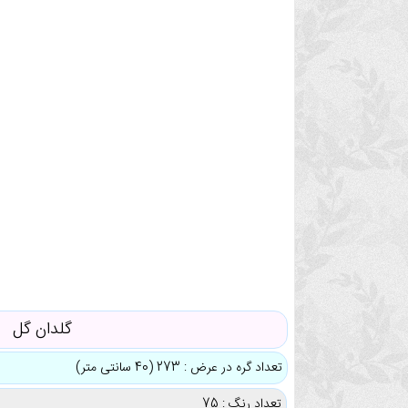
گلدان گل
تعداد گره در عرض : 273 (40 سانتی متر)
تعداد رنگ : 75