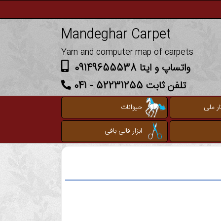
Mandeghar Carpet
Yarn and computer map of carpets
واتساپ و ایتا 09149655538
تلفن ثابت 52231255 - 041
ر ملی
حیوانات
ابزار قالی بافی