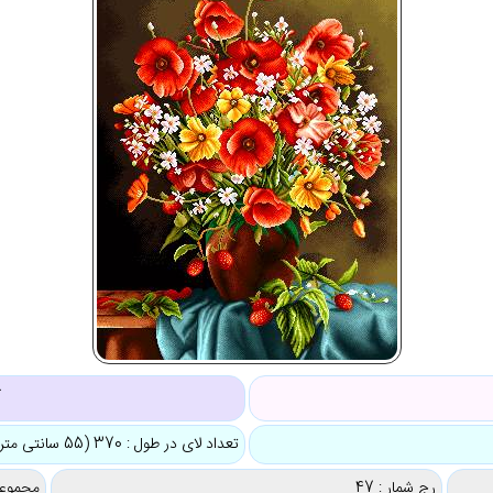
ک
تعداد لای در طول : 370 (55 سانتی متر)
رج شمار : 47
مجموعه