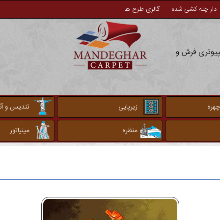
دار چله کشی شده
گالری طرح ها
مپیوتری فرش و
چهره
زیرپایی
تندیس و آثا
منظره
مینیاتور