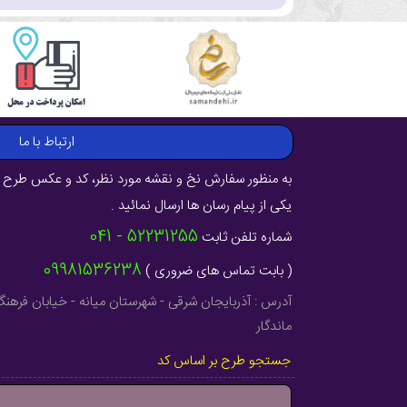
ارتباط با ما
به منظور سفارش نخ و نقشه مورد نظر، کد و عکس طرح ر
یکی از پیام رسان ها ارسال نمائید .
52231255 - 041
شماره تلفن ثابت
09981536238
( بابت تماس های ضروری )
ماندگار
جستجو طرح بر اساس کد