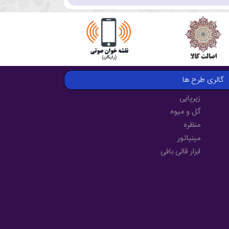
گالری طرح ها
زیرپایی
گل و میوه
منظره
مینیاتور
ابزار قالی بافی