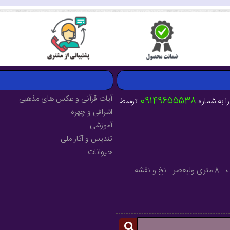
آیات قرآنی و عکس های مذهبی
09149655538
ا به شماره
توسط
اشرافی و چهره
آموزشی
تندیس و آثار ملی
حیوانات
آدرس : آذربایجان شرقی - شهرستان میانه - خیابان فرهنگ - 8 متری ولیعصر - نخ و نقشه