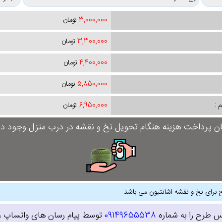
3,000,000
تومان
3,300,000
تومان
4,400,000
تومان
5,850,000
تومان
 :
6,950,000
تومان
ان پرداخت هزینه هنگام تحویل نخ و نقشه در درب منزل وجود دار
 برای نخ و نقشه اشانتیون می باشد.
س طرح را به شماره
09149655538
توسط پیام رسان های واتساپ ، ای