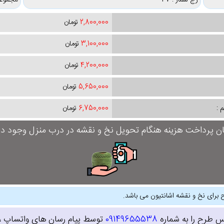
رج شمار : 47
مجموعه
2,800,000
تومان
3,100,000
تومان
4,200,000
تومان
5,650,000
تومان
 :
6,750,000
تومان
ان پرداخت هزینه هنگام تحویل نخ و نقشه در درب منزل وجود دار
 برای نخ و نقشه اشانتیون می باشد.
س طرح را به شماره
09149655538
توسط پیام رسان های واتساپ ، ای