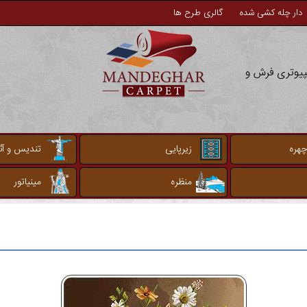
دار چله کشی شده
گالری طرح ها
مپیوتری فرش و
چهره
زیرپایی
تندیس و آثا
منظره
مینیاتور