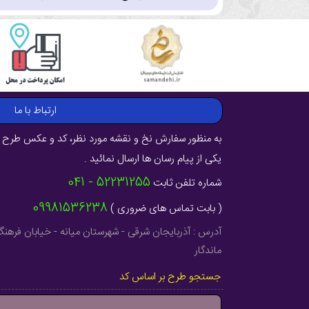
ارتباط با ما
به منظور سفارش نخ و نقشه مورد نظر، کد و عکس طرح ر
یکی از پیام رسان ها ارسال نمائید .
52231255 - 041
شماره تلفن ثابت
09981536238
( بابت تماس های ضروری )
ماندگار
جستجو طرح بر اساس کد