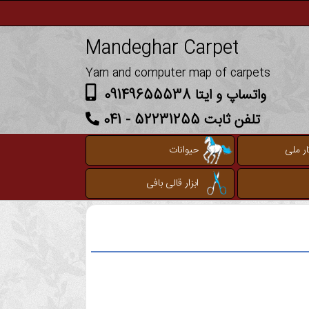
Mandeghar Carpet
Yarn and computer map of carpets
واتساپ و ایتا 09149655538
تلفن ثابت 52231255 - 041
ر ملی
حیوانات
ابزار قالی بافی