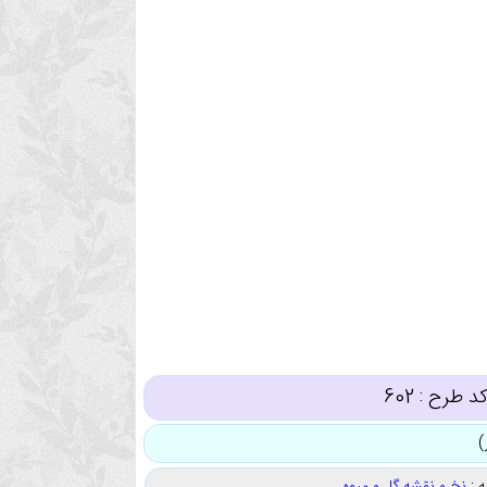
د طرح :
602