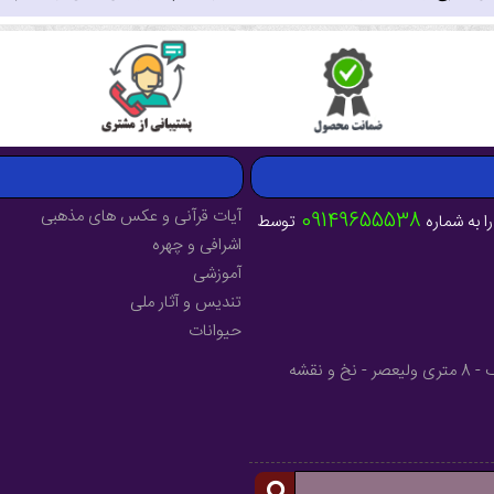
آیات قرآنی و عکس های مذهبی
09149655538
ا به شماره
توسط
اشرافی و چهره
آموزشی
تندیس و آثار ملی
حیوانات
آدرس : آذربایجان شرقی - شهرستان میانه - خیابان فرهنگ - 8 متری ولیعصر - نخ و نقشه