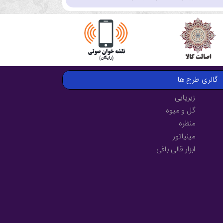
گالری طرح ها
زیرپایی
گل و میوه
منظره
مینیاتور
ابزار قالی بافی