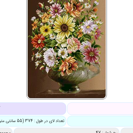
ک
تعداد لای در طول : 374 (55 سانتی متر)