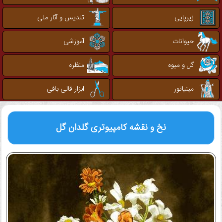
زیرپایی
تندیس و آثار ملی
حیوانات
آموزشی
گل و میوه
منظره
مینیاتور
ابزار قالی بافی
نخ و نقشه کامپیوتری
گلدان گل