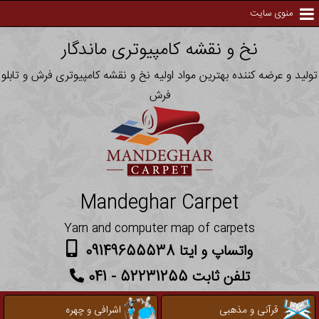
منوی سایت
نخ و نقشه کامپیوتری ماندگار
تولید و عرضه کننده بهترین مواد اولیه نخ و نقشه کامپیوتری فرش و تابلو
فرش
Mandeghar Carpet
Yarn and computer map of carpets
واتساپ و ایتا 09149655538
تلفن ثابت 52231255 - 041
قرآنی و مذهبی
اشرافی و چهره