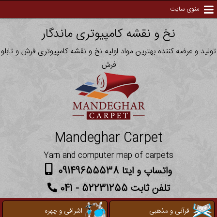
منوی سایت
نخ و نقشه کامپیوتری ماندگار
تولید و عرضه کننده بهترین مواد اولیه نخ و نقشه کامپیوتری فرش و تابلو
فرش
Mandeghar Carpet
Yarn and computer map of carpets
واتساپ و ایتا 09149655538
تلفن ثابت 52231255 - 041
قرآنی و مذهبی
اشرافی و چهره