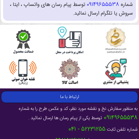
شماره
09149655538
توسط پیام رسان های واتساپ ، ایتا ،
سروش یا تلگرام ارسال نمائید.
ارتباط با ما
به منظور سفارش نخ و نقشه مورد نظر، کد و عکس طرح را به شماره
09149655538
توسط یکی از پیام رسان ها ارسال نمائید .
52231255 - 041
شماره تلفن ثابت