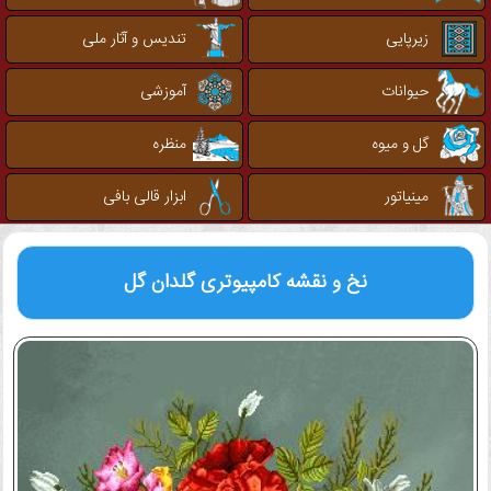
زیرپایی
تندیس و آثار ملی
حیوانات
آموزشی
گل و میوه
منظره
مینیاتور
ابزار قالی بافی
نخ و نقشه کامپیوتری
گلدان گل