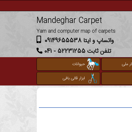
Mandeghar Carpet
Yarn and computer map of carpets
واتساپ و ایتا 09149655538
تلفن ثابت 52231255 - 041
ر ملی
حیوانات
ابزار قالی بافی