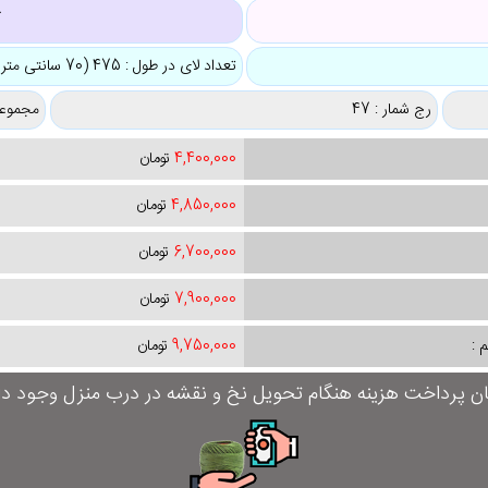
ک
تعداد لای در طول : 475 (70 سانتی متر)
رج شمار : 47
مجموعه
4,400,000
تومان
4,850,000
تومان
6,700,000
تومان
7,900,000
تومان
 :
9,750,000
تومان
ان پرداخت هزینه هنگام تحویل نخ و نقشه در درب منزل وجود دار