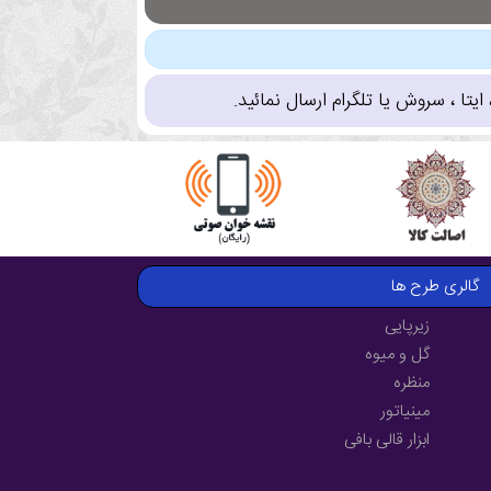
تا ، سروش یا تلگرام ارسال نمائید.
گالری طرح ها
زیرپایی
گل و میوه
منظره
مینیاتور
ابزار قالی بافی