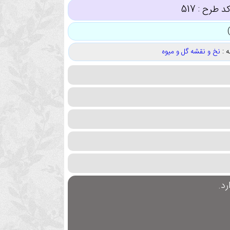
د طرح :
517
 :
نخ و نقشه گل و میوه
د.