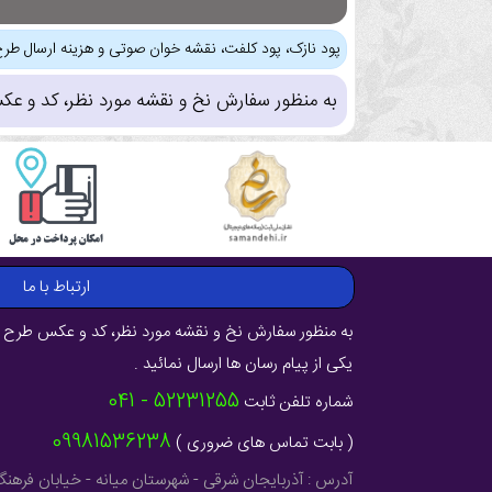
پود نازک، پود کلفت، نقشه خوان صوتی و هزینه ارسال طرح
به منظور سفارش نخ و نقشه مورد نظر، کد و عک
ارتباط با ما
به منظور سفارش نخ و نقشه مورد نظر، کد و عکس طرح ر
یکی از پیام رسان ها ارسال نمائید .
52231255 - 041
شماره تلفن ثابت
09981536238
( بابت تماس های ضروری )