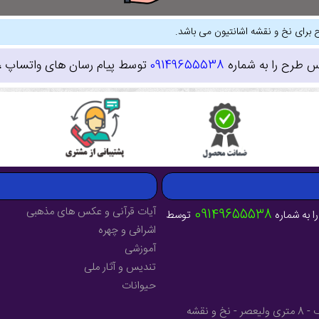
 برای نخ و نقشه اشانتیون می باشد.
س طرح را به شماره
09149655538
توسط پیام رسان های واتساپ ، ای
آیات قرآنی و عکس های مذهبی
09149655538
ا به شماره
توسط
اشرافی و چهره
آموزشی
تندیس و آثار ملی
حیوانات
آدرس : آذربایجان شرقی - شهرستان میانه - خیابان فرهنگ - 8 متری ولیعصر - نخ و نقشه