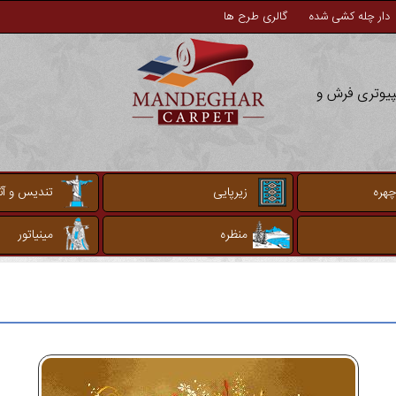
دار چله کشی شده
گالری طرح ها
مپیوتری فرش و
چهره
زیرپایی
تندیس و آثا
منظره
مینیاتور