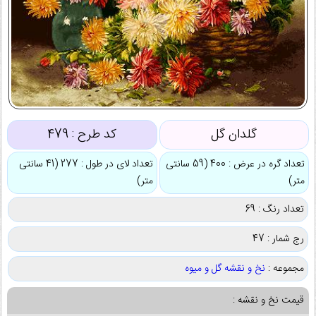
گلدان گل
کد طرح :
479
تعداد گره در عرض : 400 (59 سانتی
تعداد لای در طول : 277 (41 سانتی
متر)
متر)
تعداد رنگ : 69
رج شمار : 47
مجموعه :
نخ و نقشه گل و میوه
قیمت نخ و نقشه :