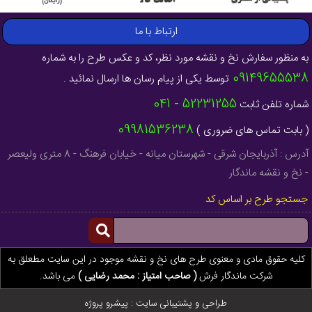
ارتباط با ما
به منظور سفارش نخ و نقشه مورد نظر، کد و عکس طرح را به شماره
09149655538
توسط یکی از پیام رسان ها ارسال نمائید .
52231255 - 041
شماره تلفن ثابت
09981536238
( بابت تماس های ضروری )
آدرس : آذربایجان شرقی - شهرستان میانه - خیابان فرهنگ - 8 متری ولیعصر
- نخ و نقشه ماندگار
جستجو طرح بر اساس کد
کلیه حقوق مادی و معنوی طرح های نخ و نقشه موجود در این سایت مطعلق به
شرکت ماندگار فرش
( صاحب امتیاز : محمد رضایی )
می باشد.
طراحی و پشتیبانی سایت :
پیشرو پروژه