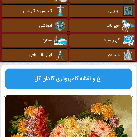
زیرپایی
تندیس و آثار ملی
حیوانات
آموزشی
گل و میوه
منظره
مینیاتور
ابزار قالی بافی
نخ و نقشه کامپیوتری
گلدان گل