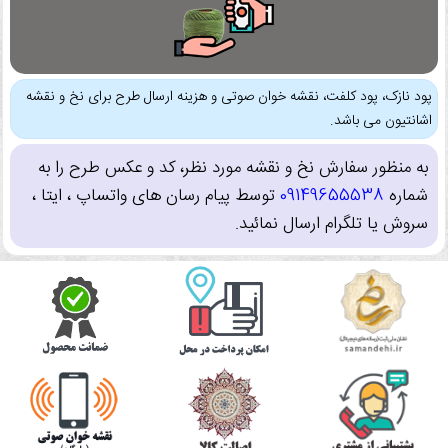
پود نازک، پود کلفت، نقشه خوان صوتی و هزینه ارسال طرح برای نخ و نقشه
اشانتیون می باشد.
به منظور سفارش نخ و نقشه مورد نظر، کد و عکس طرح را به
شماره
09149655538
توسط پیام رسان های واتساپ ، ایتا ،
سروش یا تلگرام ارسال نمائید.