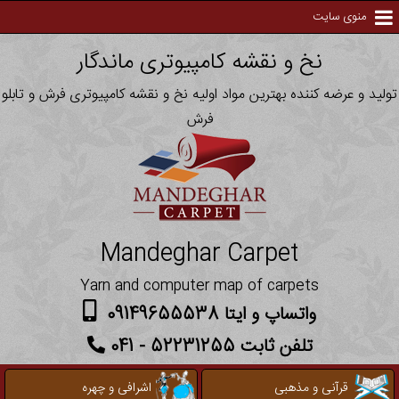
منوی سایت
نخ و نقشه کامپیوتری ماندگار
تولید و عرضه کننده بهترین مواد اولیه نخ و نقشه کامپیوتری فرش و تابلو
فرش
Mandeghar Carpet
Yarn and computer map of carpets
واتساپ و ایتا 09149655538
تلفن ثابت 52231255 - 041
قرآنی و مذهبی
اشرافی و چهره