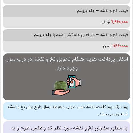
قیمت نخ و نقشه + چله ابریشم :
9,660,000
تومان
قیمت نخ و نقشه + دار آهنی چله کشی شده با چله ابریشم :
11660000
تومان
امکان پرداخت هزینه هنگام تحویل نخ و نقشه در درب منزل
وجود دارد.
پود نازک، پود کلفت، نقشه خوان صوتی و هزینه ارسال طرح برای نخ و نقشه
اشانتیون می باشد.
به منظور سفارش نخ و نقشه مورد نظر، کد و عکس طرح را به