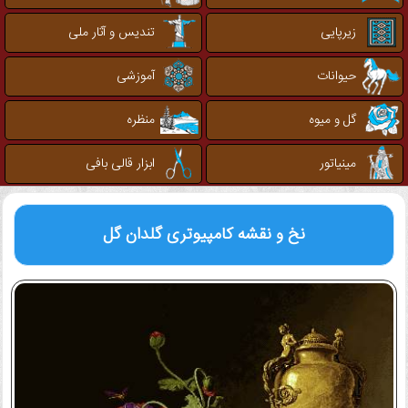
زیرپایی
تندیس و آثار ملی
حیوانات
آموزشی
گل و میوه
منظره
مینیاتور
ابزار قالی بافی
نخ و نقشه کامپیوتری
گلدان گل