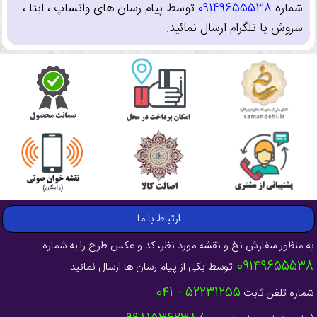
شماره
09149655538
توسط پیام رسان های واتساپ ، ایتا ،
سروش یا تلگرام ارسال نمائید.
ارتباط با ما
به منظور سفارش نخ و نقشه مورد نظر، کد و عکس طرح را به شماره
09149655538
توسط یکی از پیام رسان ها ارسال نمائید .
52231255 - 041
شماره تلفن ثابت