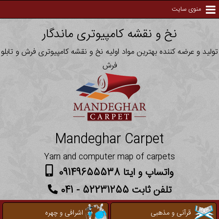
منوی سایت
نخ و نقشه کامپیوتری ماندگار
تولید و عرضه کننده بهترین مواد اولیه نخ و نقشه کامپیوتری فرش و تابلو
فرش
Mandeghar Carpet
Yarn and computer map of carpets
واتساپ و ایتا 09149655538
تلفن ثابت 52231255 - 041
قرآنی و مذهبی
اشرافی و چهره