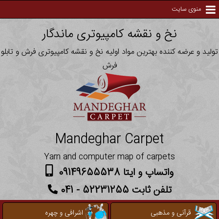
منوی سایت
نخ و نقشه کامپیوتری ماندگار
تولید و عرضه کننده بهترین مواد اولیه نخ و نقشه کامپیوتری فرش و تابلو
فرش
Mandeghar Carpet
Yarn and computer map of carpets
واتساپ و ایتا 09149655538
تلفن ثابت 52231255 - 041
قرآنی و مذهبی
اشرافی و چهره