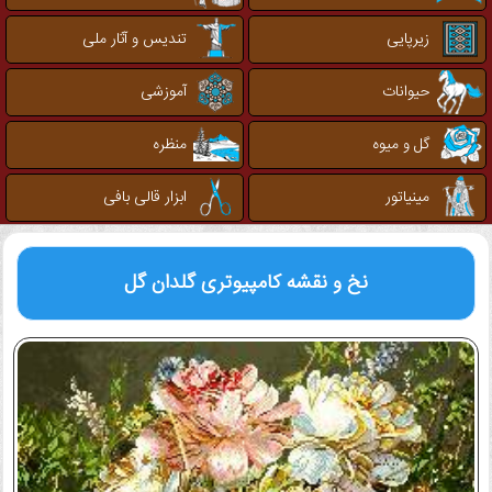
زیرپایی
تندیس و آثار ملی
حیوانات
آموزشی
گل و میوه
منظره
مینیاتور
ابزار قالی بافی
نخ و نقشه کامپیوتری
گلدان گل