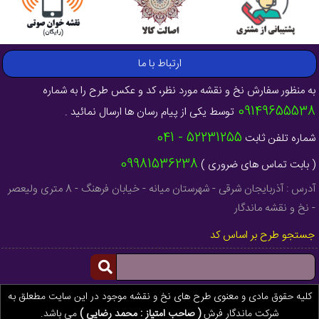
ارتباط با ما
به منظور سفارش نخ و نقشه مورد نظر، کد و عکس طرح را به شماره
09149655538
توسط یکی از پیام رسان ها ارسال نمائید .
52231255 - 041
شماره تلفن ثابت
09981536238
( بابت تماس های ضروری )
آدرس : آذربایجان شرقی - شهرستان میانه - خیابان فرهنگ - 8 متری ولیعصر
- نخ و نقشه ماندگار
جستجو طرح بر اساس کد
کلیه حقوق مادی و معنوی طرح های نخ و نقشه موجود در این سایت مطعلق به
شرکت ماندگار فرش
( صاحب امتیاز : محمد رضایی )
می باشد.