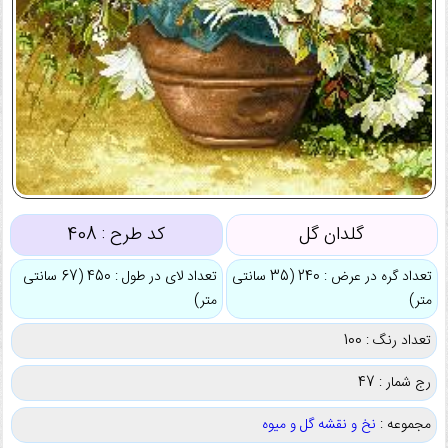
گلدان گل
کد طرح :
408
تعداد گره در عرض : 240 (35 سانتی
تعداد لای در طول : 450 (67 سانتی
متر)
متر)
تعداد رنگ : 100
رج شمار : 47
مجموعه :
نخ و نقشه گل و میوه