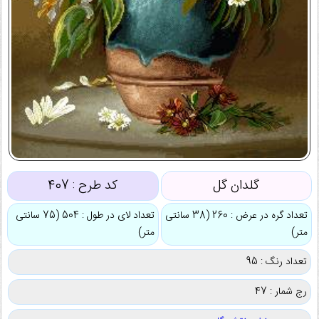
گلدان گل
کد طرح :
407
تعداد گره در عرض : 260 (38 سانتی
تعداد لای در طول : 504 (75 سانتی
متر)
متر)
تعداد رنگ : 95
رج شمار : 47