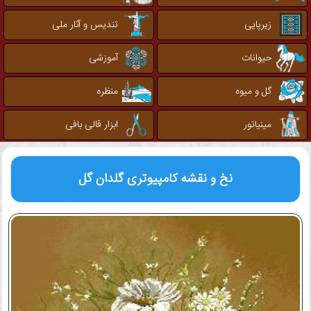
زیرپایی
تندیس و آثار ملی
حیوانات
آموزشی
گل و میوه
منظره
مینیاتور
ابزار قالی بافی
نخ و نقشه کامپیوتری
گلدان گل