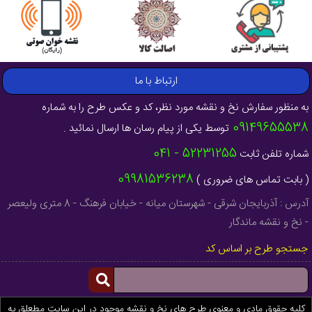
ارتباط با ما
به منظور سفارش نخ و نقشه مورد نظر، کد و عکس طرح را به شماره
09149655538
توسط یکی از پیام رسان ها ارسال نمائید .
52231255 - 041
شماره تلفن ثابت
09981536238
( بابت تماس های ضروری )
آدرس : آذربایجان شرقی - شهرستان میانه - خیابان فرهنگ - 8 متری ولیعصر
- نخ و نقشه ماندگار
جستجو طرح بر اساس کد
کلیه حقوق مادی و معنوی طرح های نخ و نقشه موجود در این سایت مطعلق به