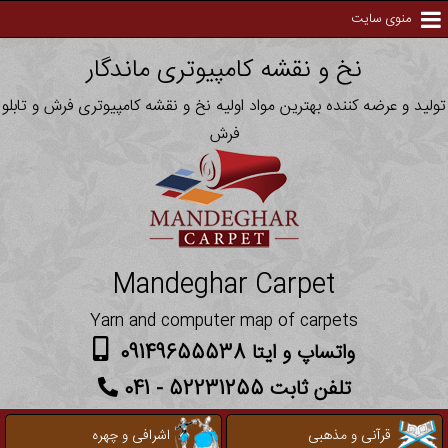
منوی سایت
نخ و نقشه کامپیوتری ماندگار
تولید و عرضه کننده بهترین مواد اولیه نخ و نقشه کامپیوتری فرش و تابلو
فرش
Mandeghar Carpet
Yarn and computer map of carpets
واتساپ و ایتا 09149655538
تلفن ثابت 52231255 - 041
قرآنی و مذهبی
اشرافی و چهره