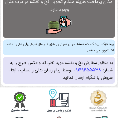
امکان پرداخت هزینه هنگام تحویل نخ و نقشه در درب منزل
وجود دارد.
پود نازک، پود کلفت، نقشه خوان صوتی و هزینه ارسال طرح برای نخ و نقشه
اشانتیون می باشد.
به منظور سفارش نخ و نقشه مورد نظر، کد و عکس طرح را به
شماره
09149655538
توسط پیام رسان های واتساپ ، ایتا ،
سروش یا تلگرام ارسال نمائید.