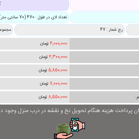
ک
تعداد لای در طول : 470 (70 سانتی متر)
رج شمار : 47
مجموعه
4,000,000
تومان
4,300,000
تومان
5,850,000
تومان
7,000,000
تومان
 :
8,550,000
تومان
ان پرداخت هزینه هنگام تحویل نخ و نقشه در درب منزل وجود دار