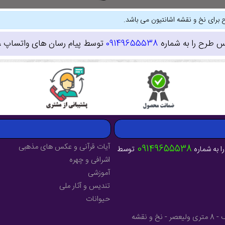
 برای نخ و نقشه اشانتیون می باشد.
س طرح را به شماره
09149655538
توسط پیام رسان های واتساپ ، ای
آیات قرآنی و عکس های مذهبی
09149655538
ا به شماره
توسط
اشرافی و چهره
آموزشی
تندیس و آثار ملی
حیوانات
آدرس : آذربایجان شرقی - شهرستان میانه - خیابان فرهنگ - 8 متری ولیعصر - نخ و نقشه