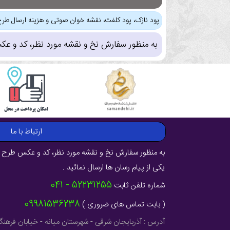
پود نازک، پود کلفت، نقشه خوان صوتی و هزینه ارسال طرح
به منظور سفارش نخ و نقشه مورد نظر، کد و عک
ارتباط با ما
به منظور سفارش نخ و نقشه مورد نظر، کد و عکس طرح ر
یکی از پیام رسان ها ارسال نمائید .
52231255 - 041
شماره تلفن ثابت
09981536238
( بابت تماس های ضروری )