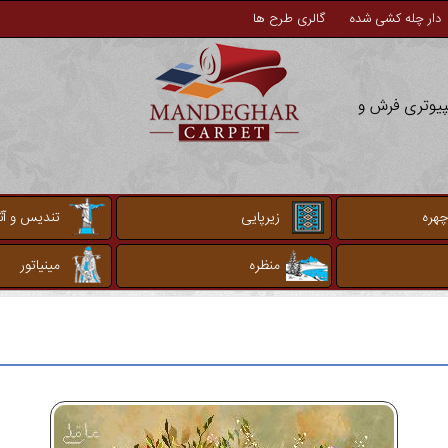
دار چله کشی شده
گالری طرح ها
مپیوتری فرش و
چهره
زیرپایی
تندیس و آثا
منظره
مینیاتور