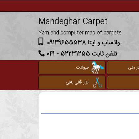
Mandeghar Carpet
Yarn and computer map of carpets
واتساپ و ایتا 09149655538
تلفن ثابت 52231255 - 041
ر ملی
حیوانات
ابزار قالی بافی