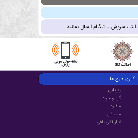
تا ، سروش یا تلگرام ارسال نمائید.
گالری طرح ها
زیرپایی
گل و میوه
منظره
مینیاتور
ابزار قالی بافی