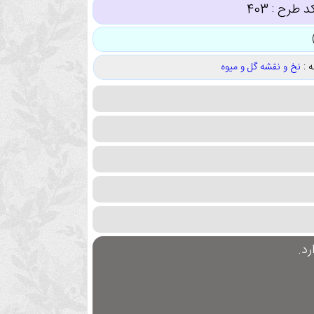
د طرح :
403
 :
نخ و نقشه گل و میوه
د.