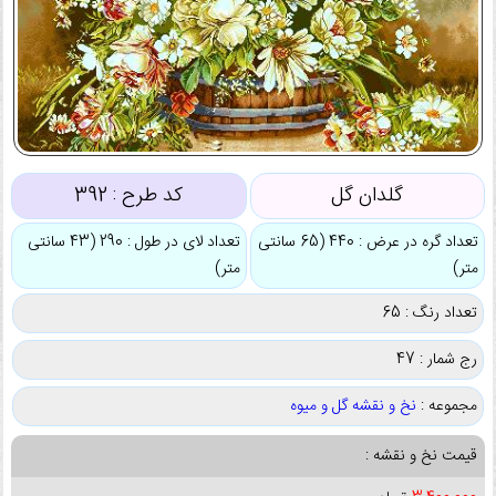
گلدان گل
کد طرح :
392
تعداد گره در عرض : 440 (65 سانتی
تعداد لای در طول : 290 (43 سانتی
متر)
متر)
تعداد رنگ : 65
رج شمار : 47
مجموعه :
نخ و نقشه گل و میوه
قیمت نخ و نقشه :