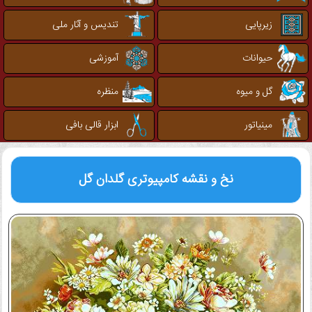
زیرپایی
تندیس و آثار ملی
حیوانات
آموزشی
گل و میوه
منظره
مینیاتور
ابزار قالی بافی
نخ و نقشه کامپیوتری
گلدان گل