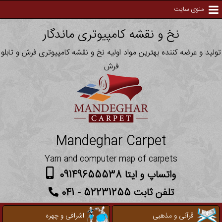
منوی سایت
نخ و نقشه کامپیوتری ماندگار
تولید و عرضه کننده بهترین مواد اولیه نخ و نقشه کامپیوتری فرش و تابلو
فرش
Mandeghar Carpet
Yarn and computer map of carpets
واتساپ و ایتا 09149655538
تلفن ثابت 52231255 - 041
قرآنی و مذهبی
اشرافی و چهره