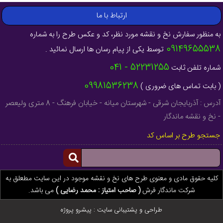
ارتباط با ما
به منظور سفارش نخ و نقشه مورد نظر، کد و عکس طرح را به شماره
09149655538
توسط یکی از پیام رسان ها ارسال نمائید .
52231255 - 041
شماره تلفن ثابت
09981536238
( بابت تماس های ضروری )
آدرس : آذربایجان شرقی - شهرستان میانه - خیابان فرهنگ - 8 متری ولیعصر
- نخ و نقشه ماندگار
جستجو طرح بر اساس کد
کلیه حقوق مادی و معنوی طرح های نخ و نقشه موجود در این سایت مطعلق به
شرکت ماندگار فرش
( صاحب امتیاز : محمد رضایی )
می باشد.
طراحی و پشتیبانی سایت :
پیشرو پروژه