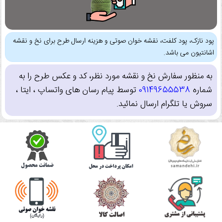
پود نازک، پود کلفت، نقشه خوان صوتی و هزینه ارسال طرح برای نخ و نقشه
اشانتیون می باشد.
به منظور سفارش نخ و نقشه مورد نظر، کد و عکس طرح را به
شماره
09149655538
توسط پیام رسان های واتساپ ، ایتا ،
سروش یا تلگرام ارسال نمائید.