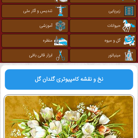
زیرپایی
تندیس و آثار ملی
حیوانات
آموزشی
گل و میوه
منظره
مینیاتور
ابزار قالی بافی
نخ و نقشه کامپیوتری
گلدان گل