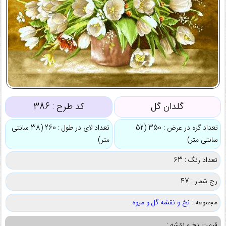
گلدان گل
کد طرح :
386
تعداد گره در عرض : 350 (52
تعداد لای در طول : 260 (38 سانتی
سانتی متر)
متر)
تعداد رنگ : 63
رج شمار : 47
مجموعه :
نخ و نقشه گل و میوه
قیمت نخ و نقشه :