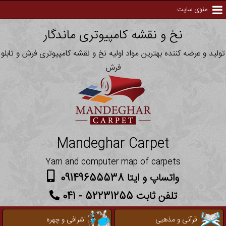
منوی سایت
نخ و نقشه کامپیوتری ماندگار
تولید و عرضه کننده بهترین مواد اولیه نخ و نقشه کامپیوتری فرش و تابلو
فرش
Mandeghar Carpet
Yarn and computer map of carpets
واتساپ و ایتا 09149655538
تلفن ثابت 52231255 - 041
قرآنی و مذهبی
اشرافی و چهره