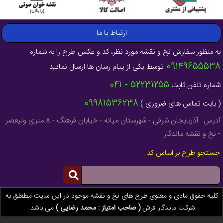
ارتباط با ما
به منظور سفارش نخ و نقشه مورد نظر، کد و عکس طرح را به شماره
09149655538
توسط یکی از پیام رسان ها ارسال نمائید .
52231255 - 041
شماره تلفن ثابت
09981536238
( بابت تماس های ضروری )
آدرس : آذربایجان شرقی - شهرستان میانه - خیابان فرهنگ - 8 متری ولیعصر
- نخ و نقشه ماندگار
جستجو طرح بر اساس کد
کلیه حقوق مادی و معنوی طرح های نخ و نقشه موجود در این سایت مطعلق به
شرکت ماندگار فرش
( صاحب امتیاز : محمد رضایی )
می باشد.