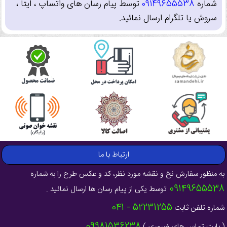
شماره
09149655538
توسط پیام رسان های واتساپ ، ایتا ،
سروش یا تلگرام ارسال نمائید.
ارتباط با ما
به منظور سفارش نخ و نقشه مورد نظر، کد و عکس طرح را به شماره
09149655538
توسط یکی از پیام رسان ها ارسال نمائید .
52231255 - 041
شماره تلفن ثابت
09981536238
( بابت تماس های ضروری )