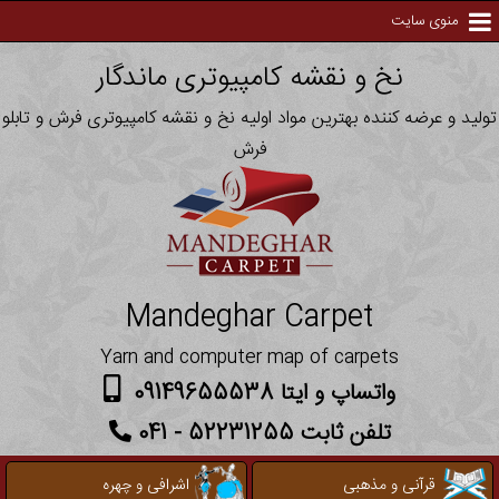
منوی سایت
نخ و نقشه کامپیوتری ماندگار
تولید و عرضه کننده بهترین مواد اولیه نخ و نقشه کامپیوتری فرش و تابلو
فرش
Mandeghar Carpet
Yarn and computer map of carpets
واتساپ و ایتا 09149655538
تلفن ثابت 52231255 - 041
قرآنی و مذهبی
اشرافی و چهره