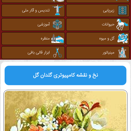
زیرپایی
تندیس و آثار ملی
حیوانات
آموزشی
گل و میوه
منظره
مینیاتور
ابزار قالی بافی
نخ و نقشه کامپیوتری
گلدان گل