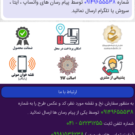
شماره
09149655538
توسط پیام رسان های واتساپ ، ایتا ،
سروش یا تلگرام ارسال نمائید.
ارتباط با ما
به منظور سفارش نخ و نقشه مورد نظر، کد و عکس طرح را به شماره
09149655538
توسط یکی از پیام رسان ها ارسال نمائید .
52231255 - 041
شماره تلفن ثابت
09981536238
( بابت تماس های ضروری )