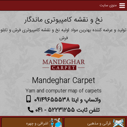
منوی سایت
نخ و نقشه کامپیوتری ماندگار
تولید و عرضه کننده بهترین مواد اولیه نخ و نقشه کامپیوتری فرش و تابلو
فرش
Mandeghar Carpet
Yarn and computer map of carpets
واتساپ و ایتا 09149655538
تلفن ثابت 52231255 - 041
قرآنی و مذهبی
اشرافی و چهره