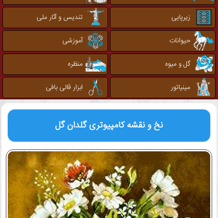
زیرپایی
تندیس و آثار ملی
حیوانات
آموزشی
گل و میوه
منظره
مینیاتور
ابزار قالی بافی
نخ و نقشه کامپیوتری
گلدان گل