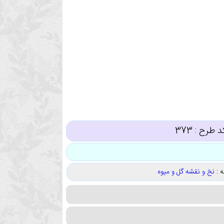
د طرح :
373
 :
نخ و نقشه گل و میوه