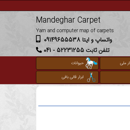
Mandeghar Carpet
Yarn and computer map of carpets
واتساپ و ایتا 09149655538
تلفن ثابت 52231255 - 041
ر ملی
حیوانات
ابزار قالی بافی