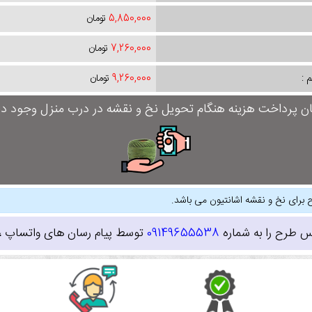
5,850,000
تومان
7,260,000
تومان
 :
9,260,000
تومان
ان پرداخت هزینه هنگام تحویل نخ و نقشه در درب منزل وجود دار
 برای نخ و نقشه اشانتیون می باشد.
س طرح را به شماره
09149655538
توسط پیام رسان های واتساپ ، ای