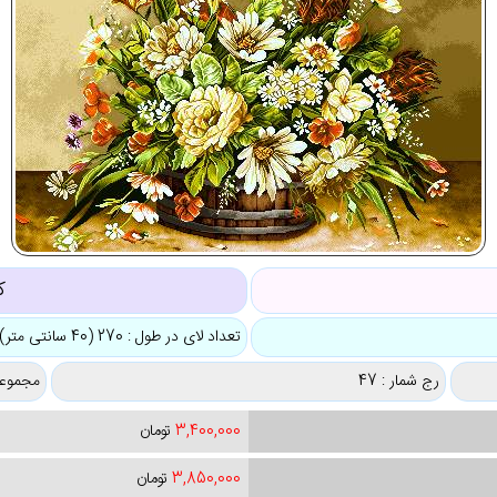
ک
تعداد لای در طول : 270 (40 سانتی متر)
رج شمار : 47
مجموعه
3,400,000
تومان
3,850,000
تومان