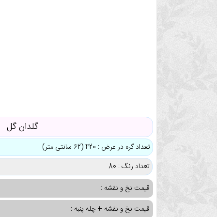
گلدان گل
تعداد گره در عرض : 420 (62 سانتی متر)
تعداد رنگ : 80
قیمت نخ و نقشه :
قیمت نخ و نقشه + چله پنبه :