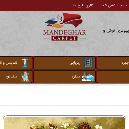
دار چله کشی شده
گالری طرح ها
مپیوتری فرش و
چهره
زیرپایی
تندیس و آثا
منظره
مینیاتور