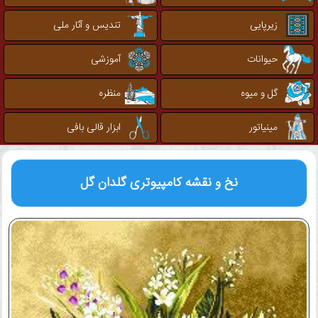
زیرپایی
تندیس و آثار ملی
حیوانات
آموزشی
گل و میوه
منظره
مینیاتور
ابزار قالی بافی
نخ و نقشه کامپیوتری
گلدان گل