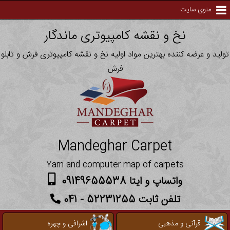
منوی سایت
نخ و نقشه کامپیوتری ماندگار
تولید و عرضه کننده بهترین مواد اولیه نخ و نقشه کامپیوتری فرش و تابلو
فرش
Mandeghar Carpet
Yarn and computer map of carpets
واتساپ و ایتا 09149655538
تلفن ثابت 52231255 - 041
قرآنی و مذهبی
اشرافی و چهره