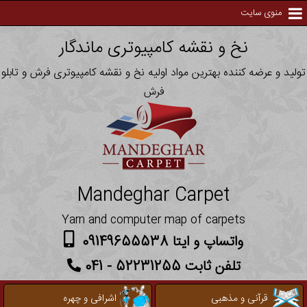
منوی سایت
نخ و نقشه کامپیوتری ماندگار
تولید و عرضه کننده بهترین مواد اولیه نخ و نقشه کامپیوتری فرش و تابلو
فرش
Mandeghar Carpet
Yarn and computer map of carpets
واتساپ و ایتا 09149655538
تلفن ثابت 52231255 - 041
قرآنی و مذهبی
اشرافی و چهره