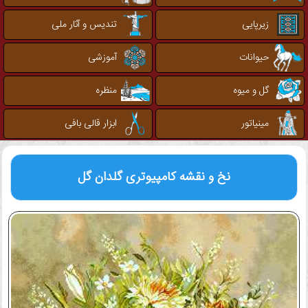
زیرپایی
تندیس و آثار ملی
حیوانات
آموزشی
گل و میوه
منظره
مینیاتور
ابزار قالی بافی
نخ و نقشه کامپیوتری
گلدان گل