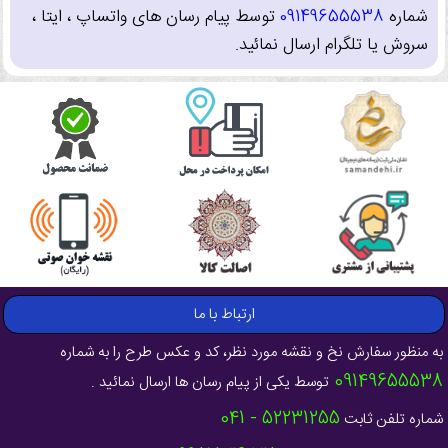
شماره
09149655538
توسط پیام رسان های واتساپ ، ایتا ،
سروش یا تلگرام ارسال نمائید.
ارتباط با ما
به منظور سفارش نخ و نقشه مورد نظر، کد و عکس طرح را به شماره
09149655538
توسط یکی از پیام رسان ها ارسال نمائید .
52231255 - 041
شماره تلفن ثابت