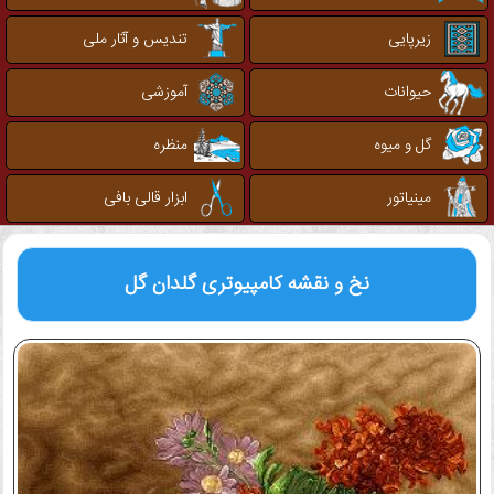
زیرپایی
تندیس و آثار ملی
حیوانات
آموزشی
گل و میوه
منظره
مینیاتور
ابزار قالی بافی
نخ و نقشه کامپیوتری
گلدان گل