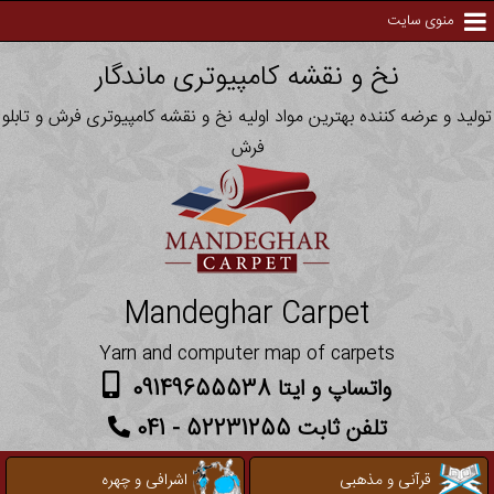
منوی سایت
نخ و نقشه کامپیوتری ماندگار
تولید و عرضه کننده بهترین مواد اولیه نخ و نقشه کامپیوتری فرش و تابلو
فرش
Mandeghar Carpet
Yarn and computer map of carpets
واتساپ و ایتا 09149655538
تلفن ثابت 52231255 - 041
قرآنی و مذهبی
اشرافی و چهره