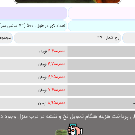
ک
تعداد لای در طول : 500 (74 سانتی متر)
رج شمار : 47
مجموعه
4,400,000
تومان
4,700,000
تومان
6,250,000
تومان
7,400,000
تومان
 :
8,950,000
تومان
ان پرداخت هزینه هنگام تحویل نخ و نقشه در درب منزل وجود دار