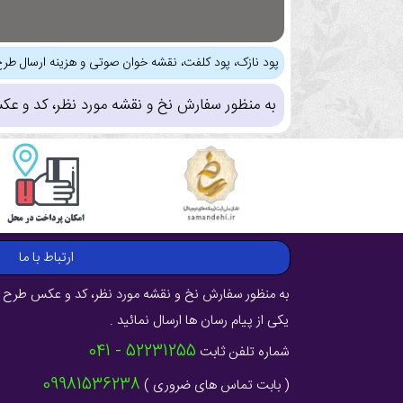
پود نازک، پود کلفت، نقشه خوان صوتی و هزینه ارسال طرح
به منظور سفارش نخ و نقشه مورد نظر، کد و عک
ارتباط با ما
به منظور سفارش نخ و نقشه مورد نظر، کد و عکس طرح ر
یکی از پیام رسان ها ارسال نمائید .
52231255 - 041
شماره تلفن ثابت
09981536238
( بابت تماس های ضروری )