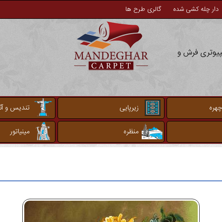
دار چله کشی شده
گالری طرح ها
مپیوتری فرش و
چهره
زیرپایی
تندیس و آثا
منظره
مینیاتور