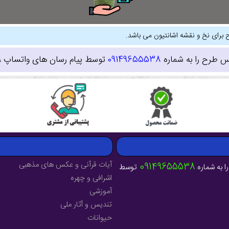
 برای نخ و نقشه اشانتیون می باشد.
س طرح را به شماره
09149655538
توسط پیام رسان های واتساپ ، ای
آیات قرآنی و عکس های مذهبی
09149655538
ا به شماره
توسط
اشرافی و چهره
آموزشی
تندیس و آثار ملی
حیوانات