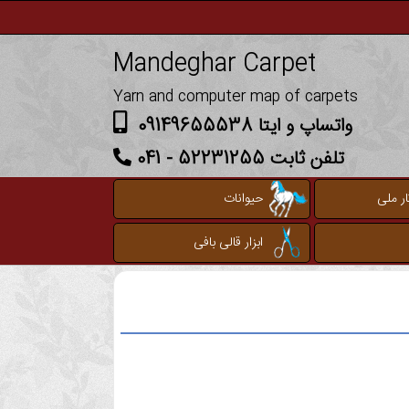
Mandeghar Carpet
Yarn and computer map of carpets
واتساپ و ایتا 09149655538
تلفن ثابت 52231255 - 041
ر ملی
حیوانات
ابزار قالی بافی