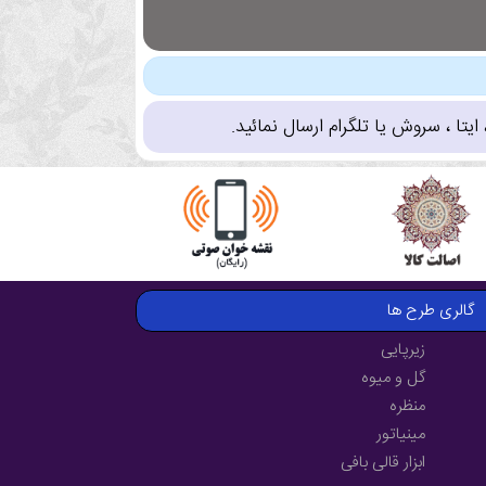
تا ، سروش یا تلگرام ارسال نمائید.
گالری طرح ها
زیرپایی
گل و میوه
منظره
مینیاتور
ابزار قالی بافی