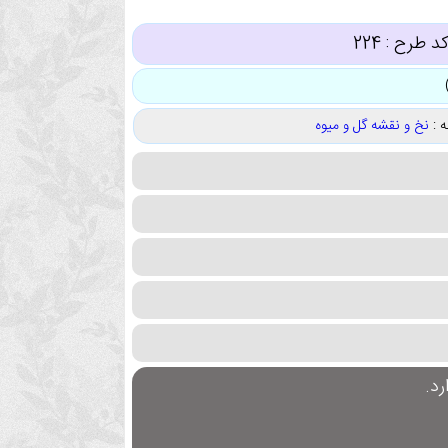
د طرح :
224
 :
نخ و نقشه گل و میوه
د.