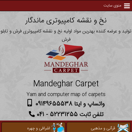
منوی سایت
نخ و نقشه کامپیوتری ماندگار
تولید و عرضه کننده بهترین مواد اولیه نخ و نقشه کامپیوتری فرش و تابلو
فرش
Mandeghar Carpet
Yarn and computer map of carpets
واتساپ و ایتا 09149655538
تلفن ثابت 52231255 - 041
قرآنی و مذهبی
اشرافی و چهره