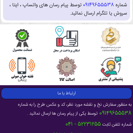
شماره
09149655538
توسط پیام رسان های واتساپ ، ایتا ،
سروش یا تلگرام ارسال نمائید.
ارتباط با ما
به منظور سفارش نخ و نقشه مورد نظر، کد و عکس طرح را به شماره
09149655538
توسط یکی از پیام رسان ها ارسال نمائید .
52231255 - 041
شماره تلفن ثابت