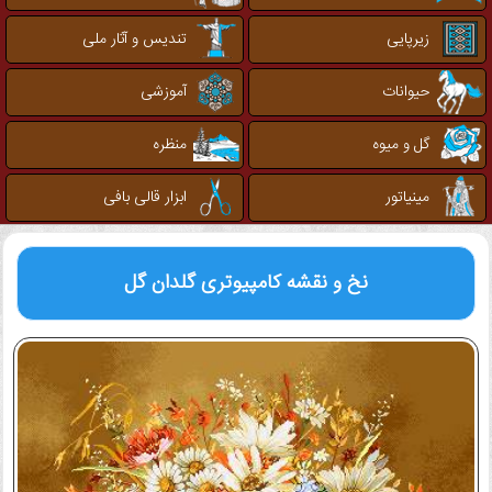
زیرپایی
تندیس و آثار ملی
حیوانات
آموزشی
گل و میوه
منظره
مینیاتور
ابزار قالی بافی
نخ و نقشه کامپیوتری
گلدان گل