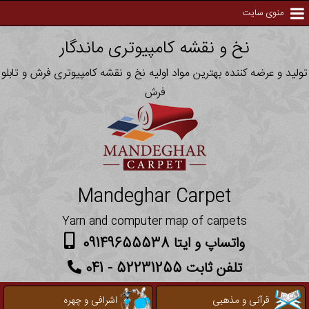
منوی سایت
نخ و نقشه کامپیوتری ماندگار
تولید و عرضه کننده بهترین مواد اولیه نخ و نقشه کامپیوتری فرش و تابلو
فرش
Mandeghar Carpet
Yarn and computer map of carpets
واتساپ و ایتا 09149655538
تلفن ثابت 52231255 - 041
قرآنی و مذهبی
اشرافی و چهره