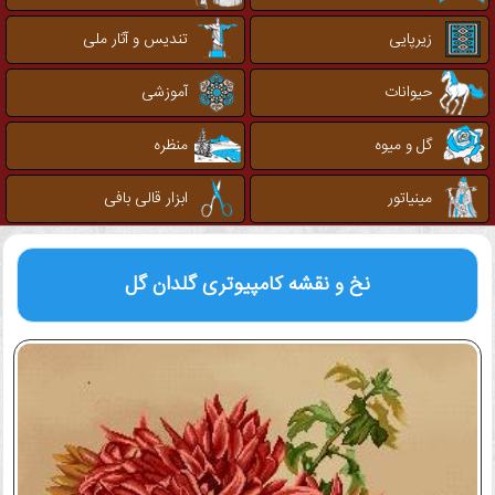
زیرپایی
تندیس و آثار ملی
حیوانات
آموزشی
گل و میوه
منظره
مینیاتور
ابزار قالی بافی
نخ و نقشه کامپیوتری
گلدان گل