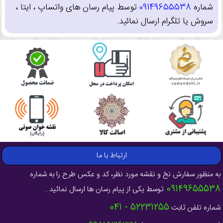
شماره
09149655538
توسط پیام رسان های واتساپ ، ایتا ،
سروش یا تلگرام ارسال نمائید.
ارتباط با ما
به منظور سفارش نخ و نقشه مورد نظر، کد و عکس طرح را به شماره
09149655538
توسط یکی از پیام رسان ها ارسال نمائید .
52231255 - 041
شماره تلفن ثابت