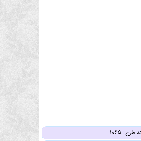
د طرح :
1065