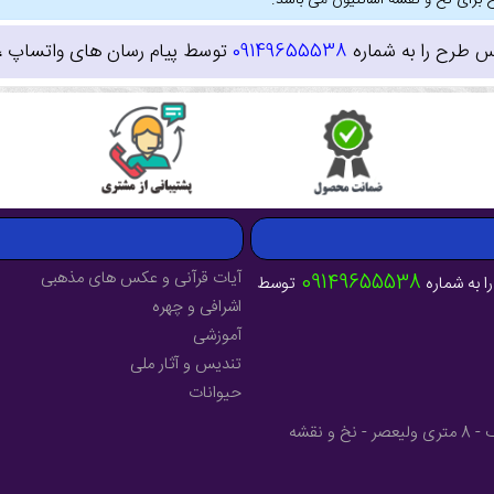
 برای نخ و نقشه اشانتیون می باشد.
س طرح را به شماره
09149655538
توسط پیام رسان های واتساپ ، ای
آیات قرآنی و عکس های مذهبی
09149655538
ا به شماره
توسط
اشرافی و چهره
آموزشی
تندیس و آثار ملی
حیوانات
آدرس : آذربایجان شرقی - شهرستان میانه - خیابان فرهنگ - 8 متری ولیعصر - نخ و نقشه