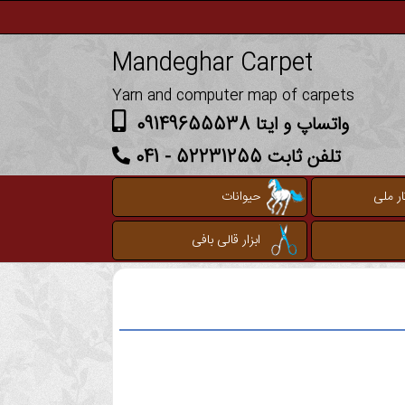
Mandeghar Carpet
Yarn and computer map of carpets
واتساپ و ایتا 09149655538
تلفن ثابت 52231255 - 041
ر ملی
حیوانات
ابزار قالی بافی