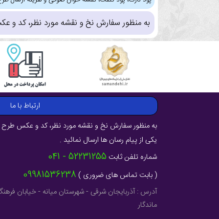
پود نازک، پود کلفت، نقشه خوان صوتی و هزینه ارسال طرح
به منظور سفارش نخ و نقشه مورد نظر، کد و عک
ارتباط با ما
به منظور سفارش نخ و نقشه مورد نظر، کد و عکس طرح ر
یکی از پیام رسان ها ارسال نمائید .
52231255 - 041
شماره تلفن ثابت
09981536238
( بابت تماس های ضروری )
ماندگار