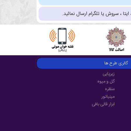
تا ، سروش یا تلگرام ارسال نمائید.
گالری طرح ها
زیرپایی
گل و میوه
منظره
مینیاتور
ابزار قالی بافی