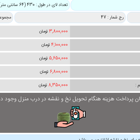
تعداد لای در طول : 430 (64 سانتی متر)
رج شمار : 47
مجموعه
3,800,000
تومان
4,100,000
تومان
5,650,000
تومان
6,800,000
تومان
 :
8,350,000
تومان
ان پرداخت هزینه هنگام تحویل نخ و نقشه در درب منزل وجود دار