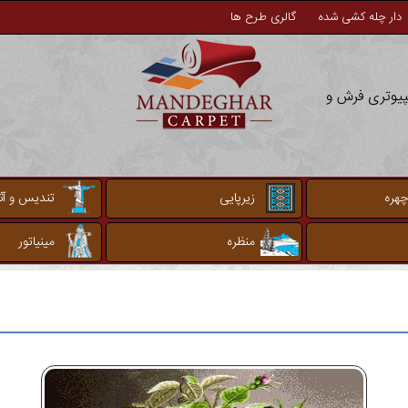
دار چله کشی شده
گالری طرح ها
مپیوتری فرش و
چهره
زیرپایی
تندیس و آثا
منظره
مینیاتور