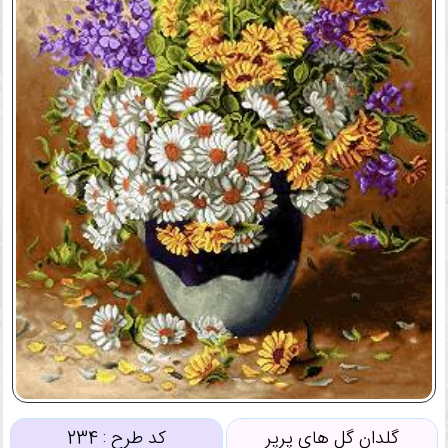
گلدان گل های پرپر
کد طرح :
234