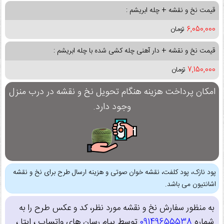
قیمت نخ و نقشه + چله ابریشم :
6,050,000
تومان
قیمت نخ و نقشه + دار آهنی چله کشی شده با چله ابریشم :
7,150,000
تومان
امکان پرداخت هزینه هنگام تحویل نخ و نقشه در درب منزل
وجود دارد.
پود نازک، پود کلفت، نقشه خوان صوتی و هزینه ارسال طرح برای نخ و نقشه
اشانتیون می باشد.
به منظور سفارش نخ و نقشه مورد نظر، کد و عکس طرح را به
شماره
09149655538
توسط پیام رسان های واتساپ ، ایتا ،