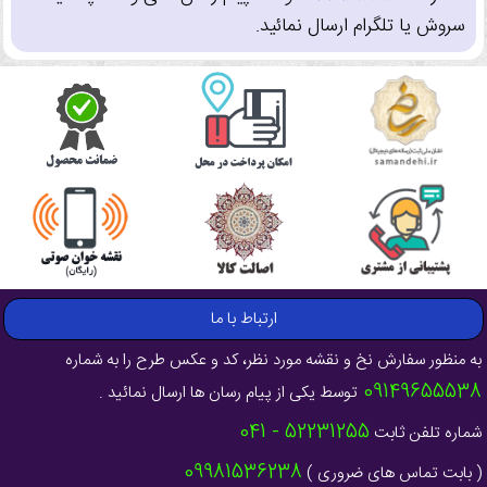
سروش یا تلگرام ارسال نمائید.
ارتباط با ما
به منظور سفارش نخ و نقشه مورد نظر، کد و عکس طرح را به شماره
09149655538
توسط یکی از پیام رسان ها ارسال نمائید .
52231255 - 041
شماره تلفن ثابت
09981536238
( بابت تماس های ضروری )