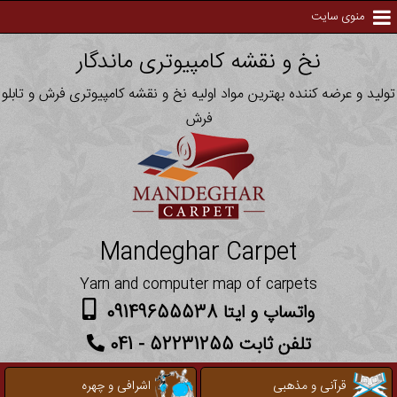
منوی سایت
نخ و نقشه کامپیوتری ماندگار
تولید و عرضه کننده بهترین مواد اولیه نخ و نقشه کامپیوتری فرش و تابلو
فرش
Mandeghar Carpet
Yarn and computer map of carpets
واتساپ و ایتا 09149655538
تلفن ثابت 52231255 - 041
قرآنی و مذهبی
اشرافی و چهره