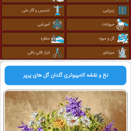
زیرپایی
تندیس و آثار ملی
حیوانات
آموزشی
گل و میوه
منظره
مینیاتور
ابزار قالی بافی
نخ و نقشه کامپیوتری
گلدان گل های پرپر