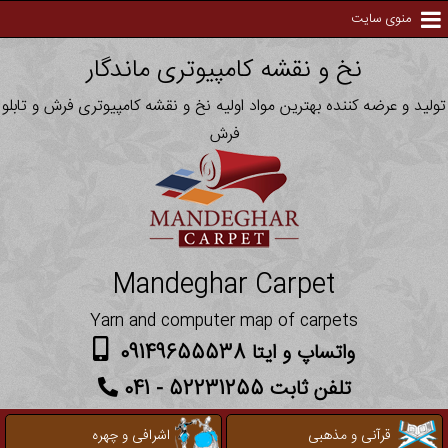
منوی سایت
نخ و نقشه کامپیوتری ماندگار
تولید و عرضه کننده بهترین مواد اولیه نخ و نقشه کامپیوتری فرش و تابلو
فرش
Mandeghar Carpet
Yarn and computer map of carpets
واتساپ و ایتا 09149655538
تلفن ثابت 52231255 - 041
قرآنی و مذهبی
اشرافی و چهره