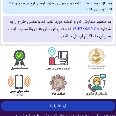
پود نازک، پود کلفت، نقشه خوان صوتی و هزینه ارسال طرح برای نخ و نقشه
اشانتیون می باشد.
به منظور سفارش نخ و نقشه مورد نظر، کد و عکس طرح را به
شماره
09149655538
توسط پیام رسان های واتساپ ، ایتا ،
سروش یا تلگرام ارسال نمائید.
ارتباط با ما
به منظور سفارش نخ و نقشه مورد نظر، کد و عکس طرح را به شماره