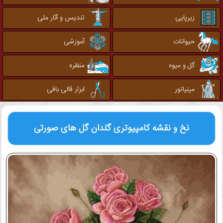
زیرپایی
تندیس و آثار ملی
حیوانات
آموزشی
گل و میوه
منظره
مینیاتور
ابزار قالی بافی
نخ و نقشه کامپیوتری
گلدان گل های صورتی