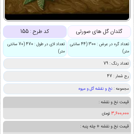
گلدان گل های صورتی
کد طرح :
155
تعداد گره در عرض : 300 (44 سانتی
تعداد لای در طول : 470 (70 سانتی
متر)
متر)
تعداد رنگ : 79
رج شمار : 47
مجموعه :
نخ و نقشه گل و میوه
قیمت نخ و نقشه :
3,600,000
تومان
قیمت نخ و نقشه + چله پنبه :