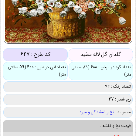
گلدان گل لاله سفید
کد طرح :
647
تعداد گره در عرض : 600 (89 سانتی
تعداد لای در طول : 400 (59 سانتی
متر)
متر)
تعداد رنگ : 74
رج شمار : 47
مجموعه :
نخ و نقشه گل و میوه
قیمت نخ و نقشه :