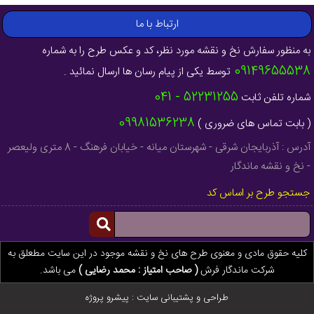
ارتباط با ما
به منظور سفارش نخ و نقشه مورد نظر، کد و عکس طرح را به شماره
09149655538
توسط یکی از پیام رسان ها ارسال نمائید .
52231255 - 041
شماره تلفن ثابت
09981536238
( بابت تماس های ضروری )
آدرس : آذربایجان شرقی - شهرستان میانه - خیابان فرهنگ - 8 متری ولیعصر
- نخ و نقشه ماندگار
جستجو طرح بر اساس کد
کلیه حقوق مادی و معنوی طرح های نخ و نقشه موجود در این سایت مطعلق به
شرکت ماندگار فرش
( صاحب امتیاز : محمد رضایی )
می باشد.
طراحی و پشتیبانی سایت :
پیشرو پروژه