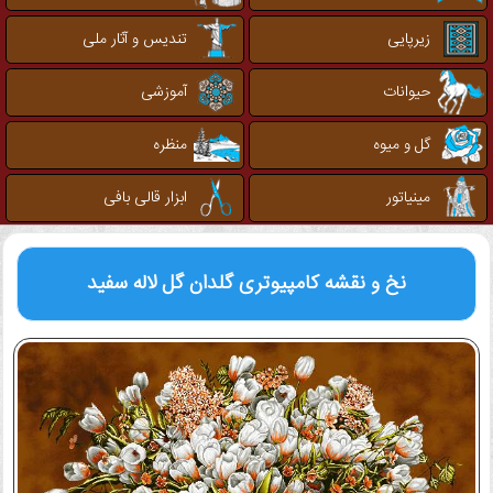
زیرپایی
تندیس و آثار ملی
حیوانات
آموزشی
گل و میوه
منظره
مینیاتور
ابزار قالی بافی
نخ و نقشه کامپیوتری
گلدان گل لاله سفید