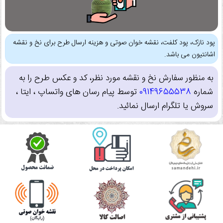
پود نازک، پود کلفت، نقشه خوان صوتی و هزینه ارسال طرح برای نخ و نقشه
اشانتیون می باشد.
به منظور سفارش نخ و نقشه مورد نظر، کد و عکس طرح را به
شماره
09149655538
توسط پیام رسان های واتساپ ، ایتا ،
سروش یا تلگرام ارسال نمائید.