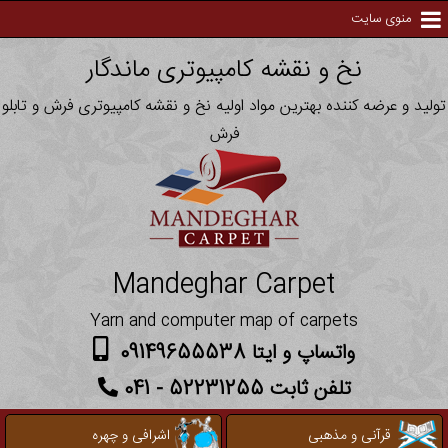
منوی سایت
نخ و نقشه کامپیوتری ماندگار
تولید و عرضه کننده بهترین مواد اولیه نخ و نقشه کامپیوتری فرش و تابلو
فرش
Mandeghar Carpet
Yarn and computer map of carpets
واتساپ و ایتا 09149655538
تلفن ثابت 52231255 - 041
قرآنی و مذهبی
اشرافی و چهره