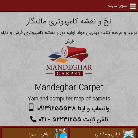
منوی سایت
نخ و نقشه کامپیوتری ماندگار
تولید و عرضه کننده بهترین مواد اولیه نخ و نقشه کامپیوتری فرش و تابلو
فرش
Mandeghar Carpet
Yarn and computer map of carpets
واتساپ و ایتا 09149655538
تلفن ثابت 52231255 - 041
قرآنی و مذهبی
اشرافی و چهره