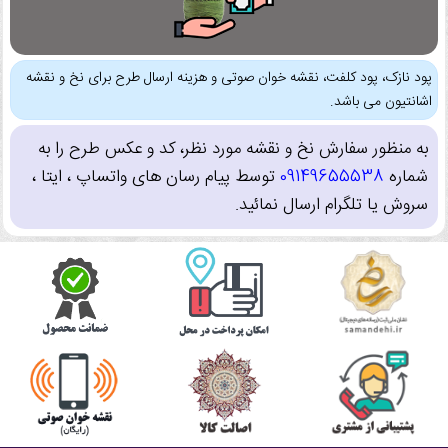
پود نازک، پود کلفت، نقشه خوان صوتی و هزینه ارسال طرح برای نخ و نقشه
اشانتیون می باشد.
به منظور سفارش نخ و نقشه مورد نظر، کد و عکس طرح را به
شماره
09149655538
توسط پیام رسان های واتساپ ، ایتا ،
سروش یا تلگرام ارسال نمائید.