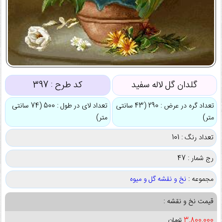
گلدان گل لاله سفید
کد طرح :
397
تعداد گره در عرض : 290 (43 سانتی
تعداد لای در طول : 500 (74 سانتی
متر)
متر)
تعداد رنگ : 101
رج شمار : 47
مجموعه :
نخ و نقشه گل و میوه
قیمت نخ و نقشه :
3,800,000
تومان