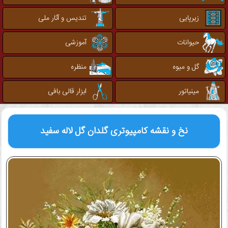
زیرپایی
تندیس و آثار ملی
حیوانات
آموزشی
گل و میوه
منظره
مینیاتور
ابزار قالی بافی
نخ و نقشه کامپیوتری
گلدان گل لاله سفید