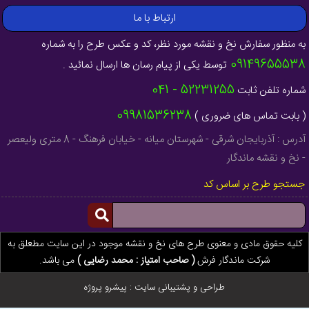
ارتباط با ما
به منظور سفارش نخ و نقشه مورد نظر، کد و عکس طرح را به شماره
09149655538
توسط یکی از پیام رسان ها ارسال نمائید .
52231255 - 041
شماره تلفن ثابت
09981536238
( بابت تماس های ضروری )
آدرس : آذربایجان شرقی - شهرستان میانه - خیابان فرهنگ - 8 متری ولیعصر
- نخ و نقشه ماندگار
جستجو طرح بر اساس کد
کلیه حقوق مادی و معنوی طرح های نخ و نقشه موجود در این سایت مطعلق به
شرکت ماندگار فرش
( صاحب امتیاز : محمد رضایی )
می باشد.
طراحی و پشتیبانی سایت :
پیشرو پروژه