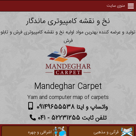
منوی سایت
نخ و نقشه کامپیوتری ماندگار
تولید و عرضه کننده بهترین مواد اولیه نخ و نقشه کامپیوتری فرش و تابلو
فرش
Mandeghar Carpet
Yarn and computer map of carpets
واتساپ و ایتا 09149655538
تلفن ثابت 52231255 - 041
قرآنی و مذهبی
اشرافی و چهره