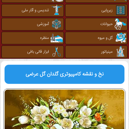
زیرپایی
تندیس و آثار ملی
حیوانات
آموزشی
گل و میوه
منظره
مینیاتور
ابزار قالی بافی
نخ و نقشه کامپیوتری
گلدان گل عرضی