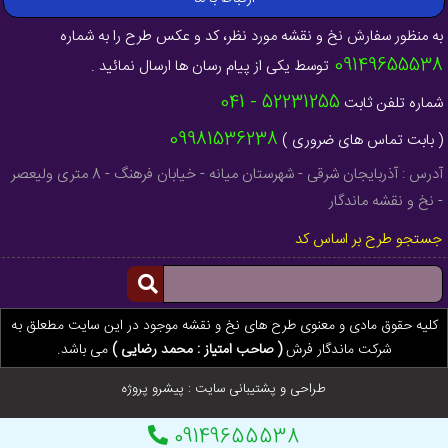
به منظور سفارش نخ و نقشه مورد نظر، کد و عکس طرح را به شماره
09149655538
توسط یکی از پیام رسان ها ارسال نمائید .
52231255 - 041
شماره تلفن ثابت
09981536238
( بابت تماس های ضروری )
آدرس : آذربایجان شرقی - شهرستان میانه - خیابان فرهنگ - 8 متری ولیعصر
- نخ و نقشه ماندگار
جستجو طرح بر اساس کد
کلیه حقوق مادی و معنوی طرح های نخ و نقشه موجود در این سایت مطعلق به
شرکت ماندگار فرش
( صاحب امتیاز : محمد رضایی )
می باشد.
طراحی و پشتیبانی سایت :
پیشرو پروژه
09149655538