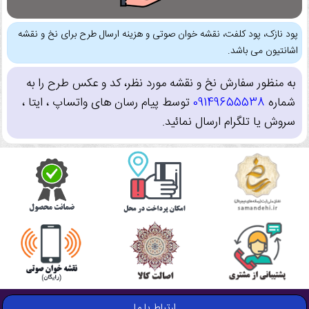
پود نازک، پود کلفت، نقشه خوان صوتی و هزینه ارسال طرح برای نخ و نقشه
اشانتیون می باشد.
به منظور سفارش نخ و نقشه مورد نظر، کد و عکس طرح را به
شماره
09149655538
توسط پیام رسان های واتساپ ، ایتا ،
سروش یا تلگرام ارسال نمائید.
ارتباط با ما