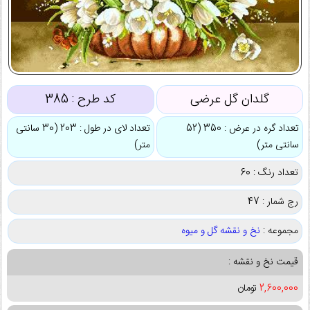
گلدان گل عرضی
کد طرح :
385
تعداد گره در عرض : 350 (52
تعداد لای در طول : 203 (30 سانتی
سانتی متر)
متر)
تعداد رنگ : 60
رج شمار : 47
مجموعه :
نخ و نقشه گل و میوه
قیمت نخ و نقشه :
2,600,000
تومان