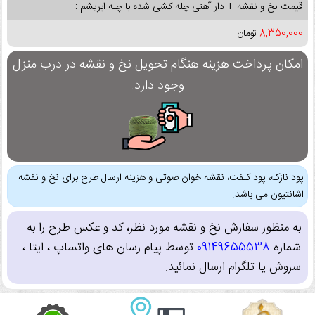
قیمت نخ و نقشه + دار آهنی چله کشی شده با چله ابریشم :
8,350,000
تومان
امکان پرداخت هزینه هنگام تحویل نخ و نقشه در درب منزل
وجود دارد.
پود نازک، پود کلفت، نقشه خوان صوتی و هزینه ارسال طرح برای نخ و نقشه
اشانتیون می باشد.
به منظور سفارش نخ و نقشه مورد نظر، کد و عکس طرح را به
شماره
09149655538
توسط پیام رسان های واتساپ ، ایتا ،
سروش یا تلگرام ارسال نمائید.