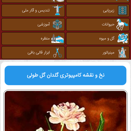
زیرپایی
تندیس و آثار ملی
حیوانات
آموزشی
گل و میوه
منظره
مینیاتور
ابزار قالی بافی
نخ و نقشه کامپیوتری
گلدان گل طولی