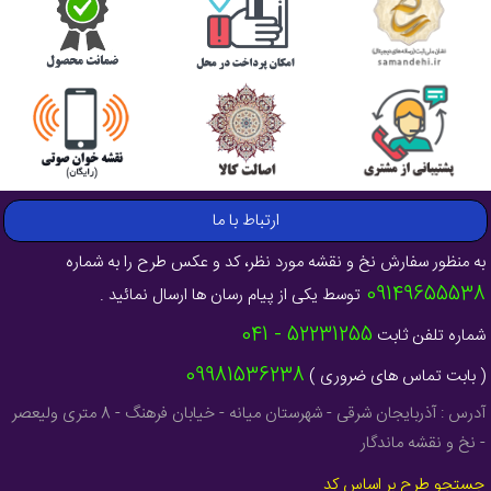
ارتباط با ما
به منظور سفارش نخ و نقشه مورد نظر، کد و عکس طرح را به شماره
09149655538
توسط یکی از پیام رسان ها ارسال نمائید .
52231255 - 041
شماره تلفن ثابت
09981536238
( بابت تماس های ضروری )
آدرس : آذربایجان شرقی - شهرستان میانه - خیابان فرهنگ - 8 متری ولیعصر
- نخ و نقشه ماندگار
جستجو طرح بر اساس کد