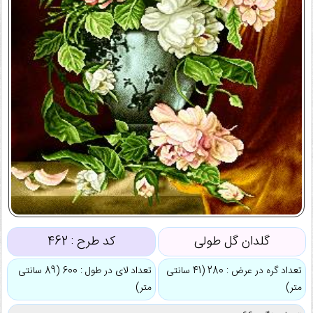
گلدان گل طولی
کد طرح :
462
تعداد گره در عرض : 280 (41 سانتی
تعداد لای در طول : 600 (89 سانتی
متر)
متر)