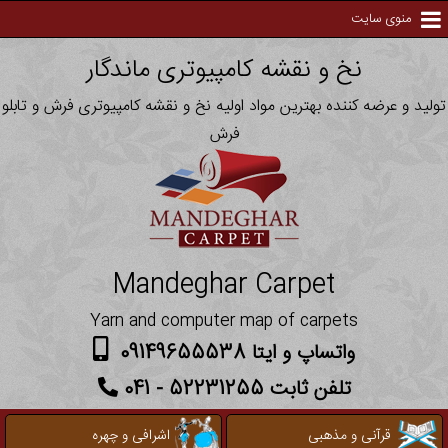
منوی سایت
نخ و نقشه کامپیوتری ماندگار
تولید و عرضه کننده بهترین مواد اولیه نخ و نقشه کامپیوتری فرش و تابلو
فرش
Mandeghar Carpet
Yarn and computer map of carpets
واتساپ و ایتا 09149655538
تلفن ثابت 52231255 - 041
قرآنی و مذهبی
اشرافی و چهره