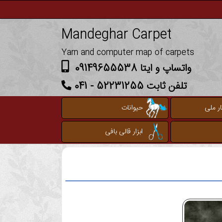
Mandeghar Carpet
Yarn and computer map of carpets
واتساپ و ایتا 09149655538
تلفن ثابت 52231255 - 041
ر ملی
حیوانات
ابزار قالی بافی