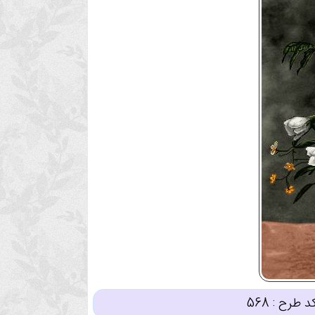
د طرح :
568