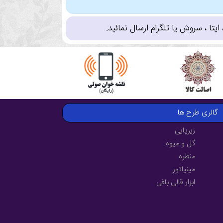
تا ، سروش یا تلگرام ارسال نمائید.
گالری طرح ها
زیرپایی
گل و میوه
منظره
مینیاتور
ابزار قالی بافی