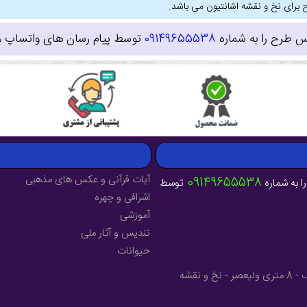
 برای نخ و نقشه اشانتیون می باشد.
س طرح را به شماره
09149655538
توسط پیام رسان های واتساپ ، ای
آیات قرآنی و عکس های مذهبی
09149655538
ا به شماره
توسط
اشرافی و چهره
آموزشی
تندیس و آثار ملی
حیوانات
آدرس : آذربایجان شرقی - شهرستان میانه - خیابان فرهنگ - 8 متری ولیعصر - نخ و نقشه