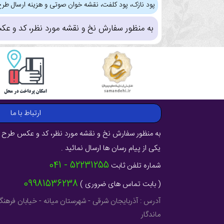
پود نازک، پود کلفت، نقشه خوان صوتی و هزینه ارسال طرح
به منظور سفارش نخ و نقشه مورد نظر، کد و عک
ارتباط با ما
به منظور سفارش نخ و نقشه مورد نظر، کد و عکس طرح ر
یکی از پیام رسان ها ارسال نمائید .
52231255 - 041
شماره تلفن ثابت
09981536238
( بابت تماس های ضروری )
ماندگار