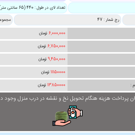
تعداد لای در طول : 440 (65 سانتی متر)
رج شمار : 47
مجموعه
6,000,000
تومان
6,750,000
تومان
9,450,000
تومان
11150000
تومان
 :
13850000
تومان
ان پرداخت هزینه هنگام تحویل نخ و نقشه در درب منزل وجود دار