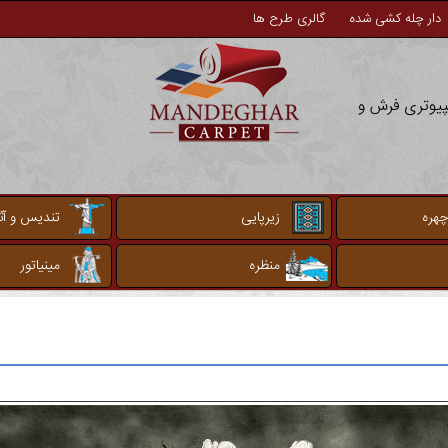
دار چله کشی شده
گالری طرح ها
مپیوتری فرش و
چهره
زیرپایی
تندیس و آثا
منظره
مینیاتور